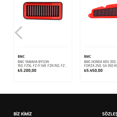
BMC
BMC
BMC YAMAHA BYSON
BMC HONDA ADV 350,
150, FZ16, FZ FI 149, FZN 150, FZS
FORZA 250, SH 350 KU
FI V3 KUTU İÇİ PERFORMANS
PERFORMANS HAVA Fİ
₺5.200,00
₺5.450,00
HAVA FİLTRESİ FM01147
FM01142
Sepete Ekle
Sepete Ekle
BİZ KİMİZ
SÖZLE