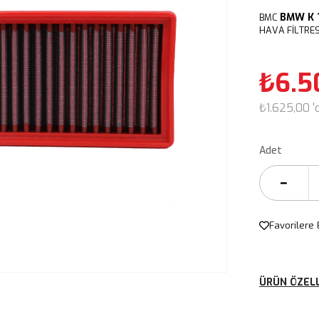
BMW
K
BMC
HAVA FİLTRES
₺6.5
₺1.625,00
'
Adet
Favorilere 
ÜRÜN ÖZELL