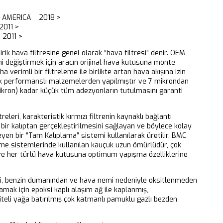
N AMERICA 2018 >
011 >
 2011 >
dirik hava filtresine genel olarak “hava filtresi” denir. OEM
ni değiştirmek için aracın orijinal hava kutusuna monte
aha verimli bir filtreleme ile birlikte artan hava akışına izin
k performanslı malzemelerden yapılmıştır ve 7 mikrondan
ikron) kadar küçük tüm adezyonların tutulmasını garanti
releri, karakteristik kırmızı filtrenin kaynaklı bağlantı
bir kalıptan gerçekleştirilmesini sağlayan ve böylece kolay
eyen bir “Tam Kalıplama” sistemi kullanılarak üretilir. BMC
eme sistemlerinde kullanılan kauçuk uzun ömürlüdür, çok
 ve her türlü hava kutusuna optimum yapışma özelliklerine
ri, benzin dumanından ve hava nemi nedeniyle oksitlenmeden
mak için epoksi kaplı alaşım ağ ile kaplanmış,
iteli yağa batırılmış çok katmanlı pamuklu gazlı bezden