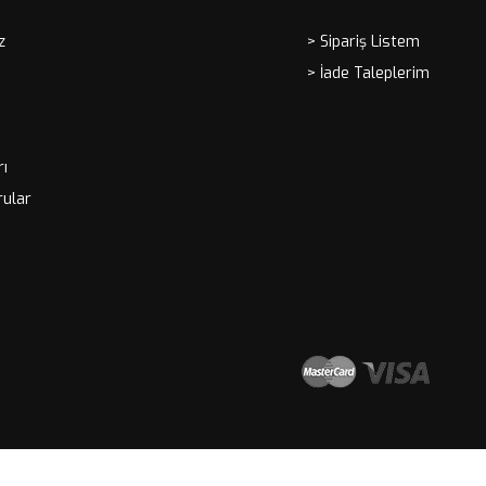
z
> Sipariş Listem
> İade Taleplerim
rı
rular