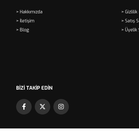
> Hakkımızda
> Gizlilik
> İletişim
> Satış 
> Blog
> Üyelik
BIZI TAKIP EDIN