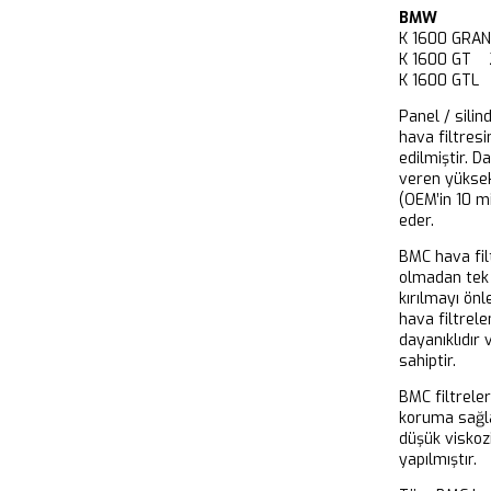
BMW
K 1600 GRA
K 1600 GT 2
K 1600 GTL
Panel / silin
hava filtresi
edilmiştir. D
veren yükse
(OEM’in 10 m
eder.
BMC hava filt
olmadan tek 
kırılmayı önl
hava filtrel
dayanıklıdır
sahiptir.
BMC filtrele
koruma sağla
düşük viskoz
yapılmıştır.