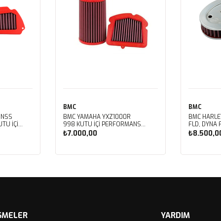
BMC
BMC
 NSS
BMC YAMAHA YXZ1000R
BMC HARLE
TU İÇİ
998 KUTU İÇİ PERFORMANS
FLD, DYNA 
LTRESİ
HAVA FİLTRESİ FM01128
FXDBB, DYN
₺7.000,00
₺8.500,0
FXDF, DYNA
PERFORMAN
FM01123
Sepete Ekle
Sep
ŞMELER
YARDIM