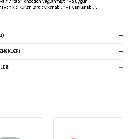
 filtreleri önceden yağlanmıştır ve uygun
yon kiti kullanılarak yıkanabilir ve yenilenebilir.
0)
ENEKLERI
LERI