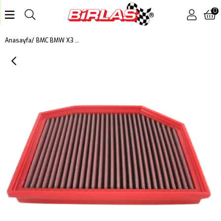
0
BMC BMW X3 (E83), Z4 (E85,E86) KUTU İÇİ PERFORMANS HAVA FİLTRESİ FB608/20
Anasayfa