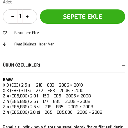
Adet
Favorilere Ekle
Fiyat Düşünce Haber Ver
ÜRÜN ÖZELLIKLERI
BMW
X 3 (E83) 2.5 si 218 E83 2006 > 2010
X 3 (E83) 3.0 si 272 E83 2006 > 2010
Z 4 (E85,E86) 2.0 i 150 E85 2005 > 2008
Z 4 (E85,E86) 2.5 i 177 E85 2006 > 2008
Z 4 (E85,E86) 2.5 si 218 E85 2006 > 2008
Z 4 (E85,E86) 3.0 si 265 E85,E86 2006 > 2008
Panel / silindirik hava filtresine genel olarak “hava filtresi” denir.