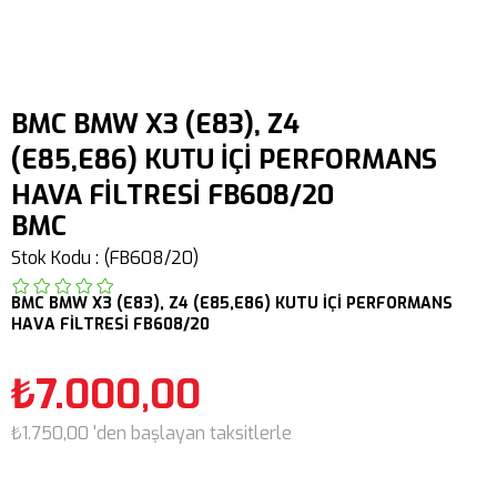
BMC BMW X3 (E83), Z4
(E85,E86) KUTU İÇİ PERFORMANS
HAVA FİLTRESİ FB608/20
BMC
Stok Kodu
(FB608/20)
BMC
BMW
X3 (E83),
Z4 (E85,E86)
KUTU İÇİ PERFORMANS
HAVA FİLTRESİ FB608/20
₺7.000,00
₺1.750,00
'den başlayan taksitlerle