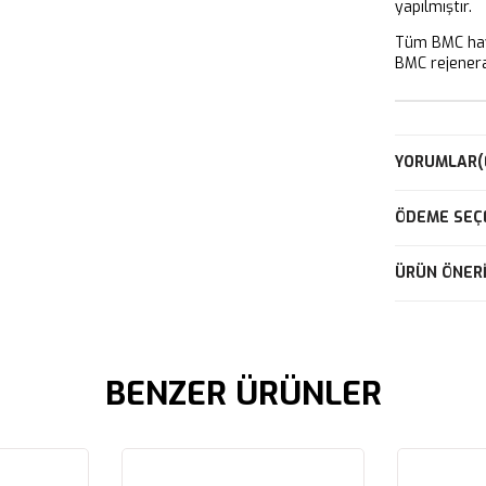
yapılmıştır.
Tüm BMC hava
BMC rejeneras
YORUMLAR
(
ÖDEME SEÇ
ÜRÜN ÖNERI
BENZER ÜRÜNLER