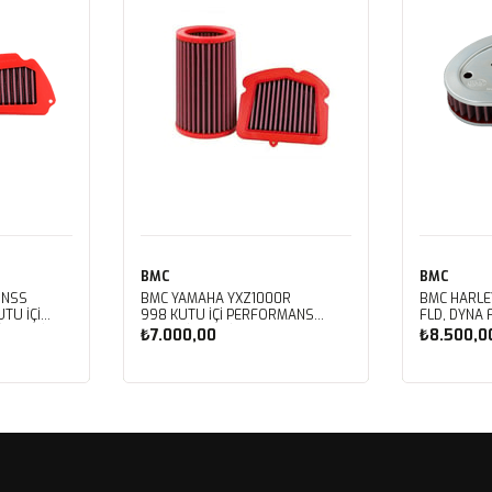
BMC
BMC
 NSS
BMC YAMAHA YXZ1000R
BMC HARLE
TU İÇİ
998 KUTU İÇİ PERFORMANS
FLD, DYNA 
LTRESİ
HAVA FİLTRESİ FM01128
FXDBB, DYN
₺7.000,00
₺8.500,0
FXDF, DYNA
PERFORMAN
FM01123
Sepete Ekle
Sep