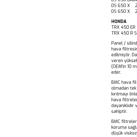
DS 650 X 2
DS 650 X 2
HONDA
TRX 450 ER
TRX 450 R 
Panel / silin
hava filtresi
edilmiştir. D
veren yükse
(OEM’in 10 m
eder.
BMC hava filt
olmadan tek 
kırılmayı önl
hava filtrel
dayanıklıdır
sahiptir.
BMC filtrele
koruma sağla
düşük viskoz