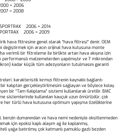
000 > 2006
007 > 2008
 SPORTRAX 2006 > 2014
SPORTRAX 2006 > 2009
dirik hava filtresine genel olarak “hava filtresi” denir. OEM
ni değiştirmek için aracın orijinal hava kutusuna monte
aha verimli bir filtreleme ile birlikte artan hava akışına izin
k performanslı malzemelerden yapılmıştır ve 7 mikrondan
ikron) kadar küçük tüm adezyonların tutulmasını garanti
releri, karakteristik kırmızı filtrenin kaynaklı bağlantı
bir kalıptan gerçekleştirilmesini sağlayan ve böylece kolay
eyen bir “Tam Kalıplama” sistemi kullanılarak üretilir. BMC
eme sistemlerinde kullanılan kauçuk uzun ömürlüdür, çok
 ve her türlü hava kutusuna optimum yapışma özelliklerine
ri, benzin dumanından ve hava nemi nedeniyle oksitlenmeden
mak için epoksi kaplı alaşım ağ ile kaplanmış,
iteli yağa batırılmış çok katmanlı pamuklu gazlı bezden