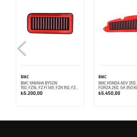
BMC
BMC
BMC YAMAHA BYSON
BMC HONDA ADV 350,
150, FZ16, FZ FI 149, FZN 150, FZS
FORZA 250, SH 350 KU
FI V3 KUTU İÇİ PERFORMANS
PERFORMANS HAVA Fİ
₺5.200,00
₺5.450,00
HAVA FİLTRESİ FM01147
FM01142
Sepete Ekle
Sepete Ekle