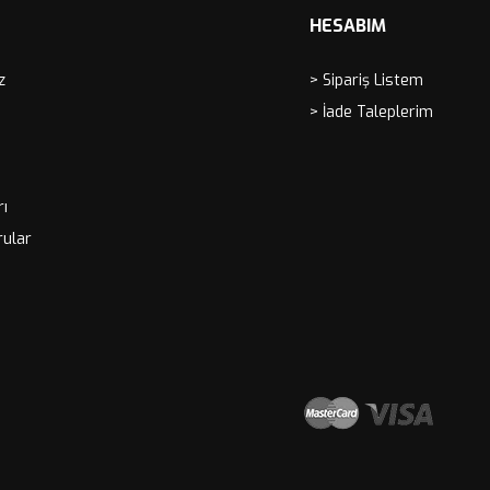
HESABIM
z
> Sipariş Listem
> İade Taleplerim
rı
rular