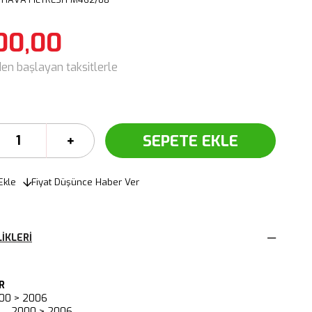
00,00
den başlayan taksitlerle
Ekle
Fiyat Düşünce Haber Ver
IKLERI
R
00 > 2006
A 2000 > 2006