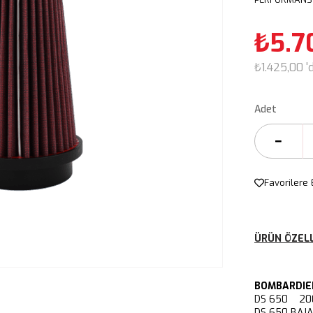
₺5.7
₺1.425,00
'
Adet
Favorilere 
ÜRÜN ÖZELL
BOMBARDIE
DS 650 20
DS 650 BAJ