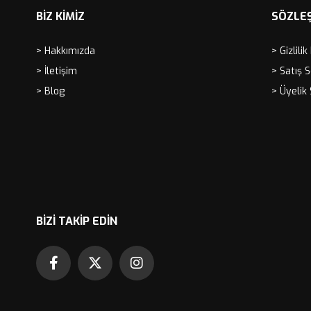
BİZ KİMİZ
SÖZLE
> Hakkımızda
> Gizlilik
> İletişim
> Satış 
> Blog
> Üyelik
BIZI TAKIP EDIN