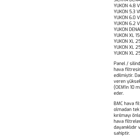
YUKON 4.8
YUKON 5.3
YUKON 6.0
YUKON 6.2
YUKON DEN
YUKON XL 
YUKON XL 
YUKON XL 
YUKON XL 
Panel / silin
hava filtresi
edilmiştir. D
veren yükse
(OEM’in 10 m
eder.
BMC hava filt
olmadan tek 
kırılmayı önl
hava filtrel
dayanıklıdır
sahiptir.