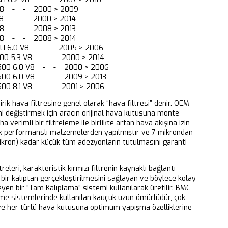
 V8 - - 2000 > 2009
 V8 - - 2000 > 2014
 V8 - - 2008 > 2013
 V8 - - 2008 > 2014
ALI 6.0 V8 - - 2005 > 2006
1500 5.3 V8 - - 2000 > 2014
2500 6.0 V8 - - 2000 > 2006
2500 6.0 V8 - - 2009 > 2013
2500 8.1 V8 - - 2001 > 2006
dirik hava filtresine genel olarak “hava filtresi” denir. OEM
ni değiştirmek için aracın orijinal hava kutusuna monte
aha verimli bir filtreleme ile birlikte artan hava akışına izin
k performanslı malzemelerden yapılmıştır ve 7 mikrondan
ikron) kadar küçük tüm adezyonların tutulmasını garanti
releri, karakteristik kırmızı filtrenin kaynaklı bağlantı
bir kalıptan gerçekleştirilmesini sağlayan ve böylece kolay
eyen bir “Tam Kalıplama” sistemi kullanılarak üretilir. BMC
eme sistemlerinde kullanılan kauçuk uzun ömürlüdür, çok
 ve her türlü hava kutusuna optimum yapışma özelliklerine