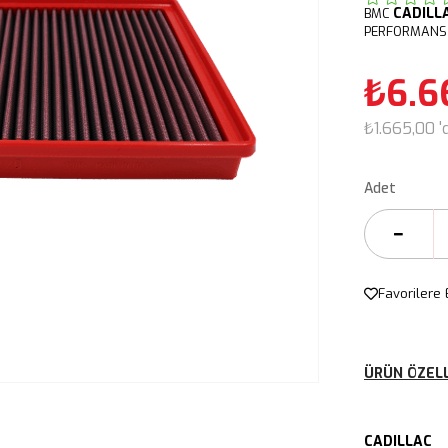
CADILL
BMC
PERFORMANS 
₺6.6
₺1.665,00
'
Adet
Favorilere 
ÜRÜN ÖZELL
CADILLAC