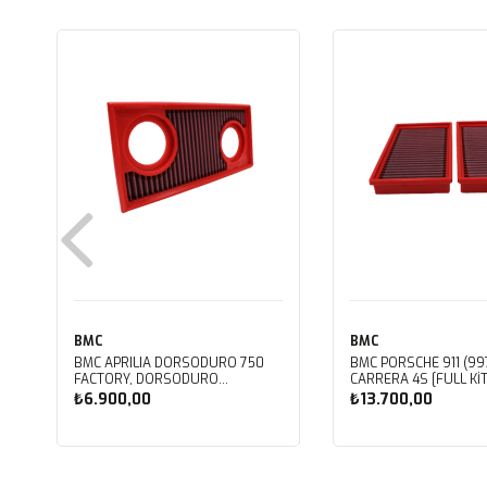
BMC
BMC
BMC APRILIA DORSODURO 750
BMC PORSCHE 911 (997
FACTORY, DORSODURO
CARRERA 4S [FULL KIT
900, SHIVER 750 GT, SHIVER
PERFORMANS HAVA Fİ
₺6.900,00
₺13.700,00
750 KUTU İÇİ PERFORMANS HAVA
FB468/20
FİLTRESİ FM617/20
Sepete Ekle
Sepete Ekle