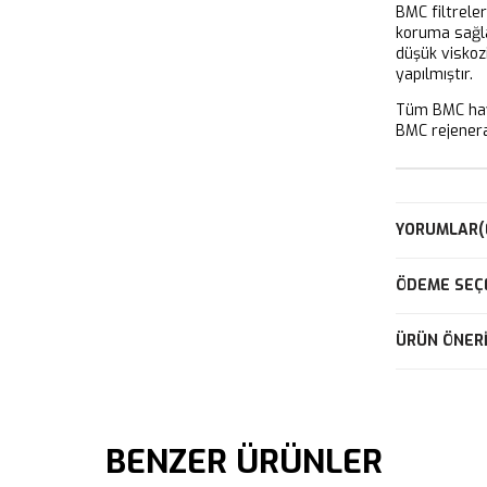
BMC filtrele
koruma sağla
düşük viskoz
yapılmıştır.
Tüm BMC hava
BMC rejeneras
YORUMLAR
(
ÖDEME SEÇ
ÜRÜN ÖNERI
BENZER ÜRÜNLER