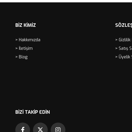
BİZ KİMİZ
SÖZLE
> Hakkımızda
> Gizlilik
> İletişim
> Satış 
> Blog
> Üyelik
BIZI TAKIP EDIN