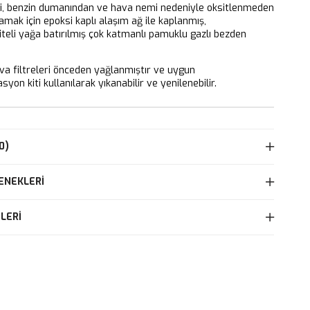
ri, benzin dumanından ve hava nemi nedeniyle oksitlenmeden
mak için epoksi kaplı alaşım ağ ile kaplanmış,
iteli yağa batırılmış çok katmanlı pamuklu gazlı bezden
 filtreleri önceden yağlanmıştır ve uygun
yon kiti kullanılarak yıkanabilir ve yenilenebilir.
0)
ENEKLERI
LERI