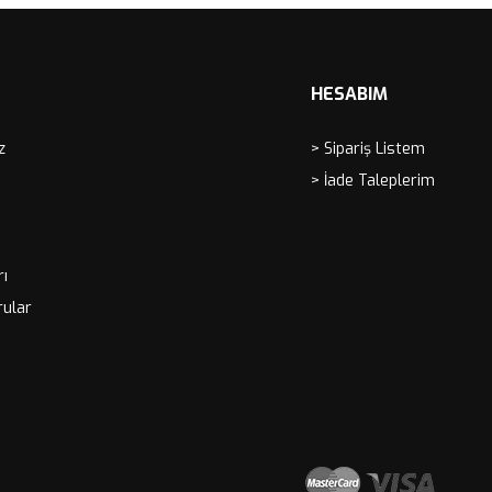
HESABIM
z
> Sipariş Listem
> İade Taleplerim
rı
rular