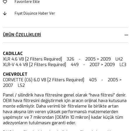
Favorilere Ekle
Fiyat Düşünce Haber Ver
ÜRÜN ÖZELLIKLERI
CADILLAC
XLR 4.6 V8 [2 Filters Required] 326 - 2005 > 2009 LH2
XLR-V 4.4 V8 [2 Filters Required] 449 - 2007 > 2009 LC3
CHEVROLET
CORVETTE (C6) 6.0 V8 [2 Filters Required] 405 - 2005 >
2007 LS2
Panel / silindirik hava filtresine genel olarak “hava filtresi” denir.
OEM hava filtresini değiştirmek için aracın orijinal hava kutusuna
monte edilmiştir. Daha verimli bir filtreleme ile birlikte artan
hava akışına izin veren yüksek performanslı malzemelerden
yapılmıştır ve 7 mikrondan (OEM’in 10 mikron) kadar küçük tüm
adezyonların tutulmasını garanti eder.