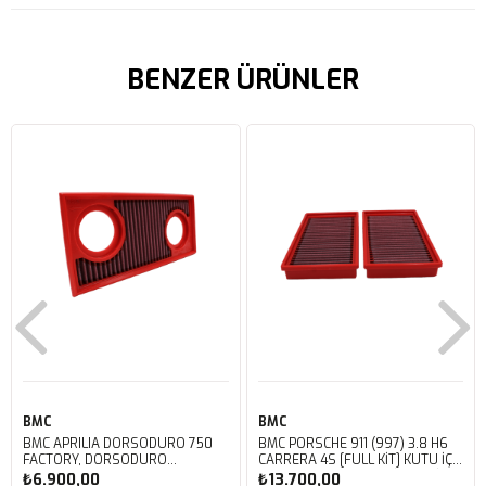
BENZER ÜRÜNLER
BMC
BMC
BMC APRILIA DORSODURO 750
BMC PORSCHE 911 (997) 3.8 H6
FACTORY, DORSODURO
CARRERA 4S [FULL KIT] KUTU İÇİ
900, SHIVER 750 GT, SHIVER
PERFORMANS HAVA FİLTRESİ
₺6.900,00
₺13.700,00