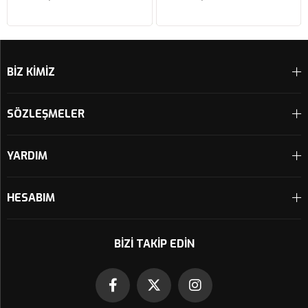
750 KUTU İÇİ PERFORMANS
FB468/20
HAVA FİLTRESİ FM617/20
Sepete Ekle
Sepete Ekle
BİZ KİMİZ
SÖZLEŞMELER
YARDIM
HESABIM
BIZI TAKIP EDIN