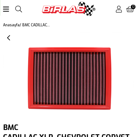
0
BMC CADILLAC XLR, CHEVROLET CORVETTE (C6) KUTU İÇİ PERFORMANS HAVA FİLTRESİ FB509/20
Anasayfa
BMC