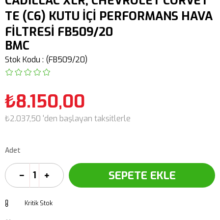
CADILLAC XLR, CHEVROLET CORVET
TE (C6) KUTU İÇİ PERFORMANS HAVA
FİLTRESİ FB509/20
BMC
Stok Kodu
(FB509/20)
₺8.150,00
₺2.037,50
'den başlayan taksitlerle
Adet
Kritik Stok