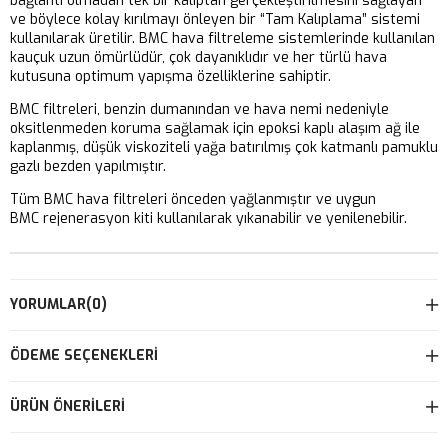
bağlantı olmadan tek bir kalıptan gerçekleştirilmesini sağlayan
ve böylece kolay kırılmayı önleyen bir “Tam Kalıplama” sistemi
kullanılarak üretilir. BMC hava filtreleme sistemlerinde kullanılan
kauçuk uzun ömürlüdür, çok dayanıklıdır ve her türlü hava
kutusuna optimum yapışma özelliklerine sahiptir.
BMC filtreleri, benzin dumanından ve hava nemi nedeniyle
oksitlenmeden koruma sağlamak için epoksi kaplı alaşım ağ ile
kaplanmış, düşük viskoziteli yağa batırılmış çok katmanlı pamuklu
gazlı bezden yapılmıştır.
Tüm BMC hava filtreleri önceden yağlanmıştır ve uygun
BMC rejenerasyon kiti kullanılarak yıkanabilir ve yenilenebilir.
YORUMLAR
(0)
ÖDEME SEÇENEKLERI
ÜRÜN ÖNERILERI