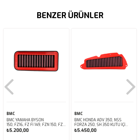
BENZER ÜRÜNLER
BMC
BMC
BMC YAMAHA BYSON
BMC HONDA ADV 350, NSS
150, FZ16, FZ FI 149, FZN 150, FZS
FORZA 250, SH 350 KUTU İÇİ
FI V3 KUTU İÇİ PERFORMANS
PERFORMANS HAVA FİLTRESİ
₺5.200,00
₺5.450,00
HAVA FİLTRESİ FM01147
FM01142