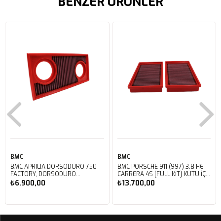
BENZER ÜRÜNLER
BMC
BMC
BMC APRILIA DORSODURO 750
BMC PORSCHE 911 (997) 3.8 H6
FACTORY, DORSODURO
CARRERA 4S [FULL KIT] KUTU İÇİ
900, SHIVER 750 GT, SHIVER
PERFORMANS HAVA FİLTRESİ
₺6.900,00
₺13.700,00
750 KUTU İÇİ PERFORMANS
FB468/20
HAVA FİLTRESİ FM617/20
Sepete Ekle
Sepete Ekle