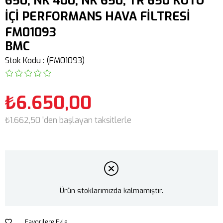
650, NK 400, NK 650, TR 650 KUTU
İÇİ PERFORMANS HAVA FİLTRESİ
FM01093
BMC
Stok Kodu
(FM01093)
₺6.650,00
₺1.662,50
'den başlayan taksitlerle
Ürün stoklarımızda kalmamıştır.
Favorilere Ekle