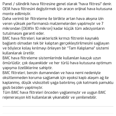
Panel / silindirik hava filtresine genel olarak “hava filtresi” denir.
OEM hava filtresini değiştirmek için aracın orijinal hava kutusuna
monte edilmiştir.
Daha verimli bir filtreleme ile birlikte artan hava akışına izin
veren yüksek performanslı malzemelerden yapılmıştır ve 7
mikrondan (OEM’in 10 mikron) kadar küçük tüm adezyonların
tutulmasını garanti eder.
BMC hava filtreleri, karakteristik kırmızı filtrenin kaynaklı
bağlantı olmadan tek bir kalıptan gerçekleştirilmesini sağlayan
ve böylece kolay kırılmayı önleyen bir “Tam Kalıplama” sistemi
kullanılarak üretilir.
BMC hava filtreleme sistemlerinde kullanılan kauçuk uzun
ömürlüdür, çok dayanıklıdır ve her türlü hava kutusuna optimum
yapışma özelliklerine sahiptir.
BMC filtreleri, benzin dumanından ve hava nemi nedeniyle
oksitlenmeden koruma sağlamak için epoksi kaplı alaşım ağ ile
kaplanmış, düşük viskoziteli yağa batırılmış çok katmanlı pamuklu
gazlı bezden yapılmıştır.
Tüm BMC hava filtreleri önceden yağlanmıştır ve uygun BMC
rejenerasyon kiti kullanılarak yıkanabilir ve yenilenebilir.