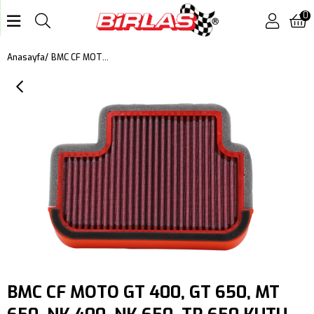
0
BMC CF MOTO GT 400, GT 650, MT 650, NK 400, NK 650, TR 650 KUTU İÇİ PERFORMANS HAVA FİLTRESİ FM01093
Anasayfa
BMC CF MOTO GT 400, GT 650, MT