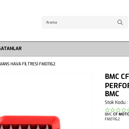
SATANLAR
MANS HAVA FİLTRESİ FM01162
BMC CF
PERFOR
BMC
Stok Kodu
BMC
CF MOT
FM01162