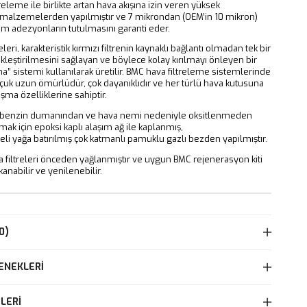
ltreleme ile birlikte artan hava akışına izin veren yüksek
malzemelerden yapılmıştır ve 7 mikrondan (OEM’in 10 mikron)
üm adezyonların tutulmasını garanti eder.
leri, karakteristik kırmızı filtrenin kaynaklı bağlantı olmadan tek bir
kleştirilmesini sağlayan ve böylece kolay kırılmayı önleyen bir
” sistemi kullanılarak üretilir. BMC hava filtreleme sistemlerinde
uçuk uzun ömürlüdür, çok dayanıklıdır ve her türlü hava kutusuna
ma özelliklerine sahiptir.
i, benzin dumanından ve hava nemi nedeniyle oksitlenmeden
ak için epoksi kaplı alaşım ağ ile kaplanmış,
eli yağa batırılmış çok katmanlı pamuklu gazlı bezden yapılmıştır.
filtreleri önceden yağlanmıştır ve uygun BMC rejenerasyon kiti
kanabilir ve yenilenebilir.
0)
ENEKLERI
LERI