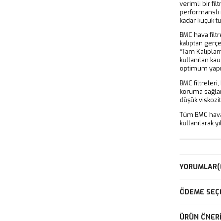
verimli bir fi
performanslı 
kadar küçük t
BMC hava filtre
kalıptan gerçe
“Tam Kalıplama
kullanılan ka
optimum yapış
BMC filtreler
koruma sağlam
düşük viskozit
Tüm BMC hava 
kullanılarak yı
YORUMLAR
(
ÖDEME SEÇ
ÜRÜN ÖNERI