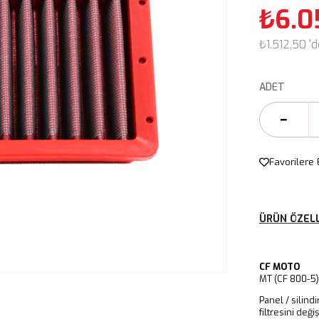
₺6.0
₺1.512,50
'
ADET
Favorilere 
ÜRÜN ÖZELL
CF MOTO
MT (CF 800-5
Panel / silind
filtresini değ