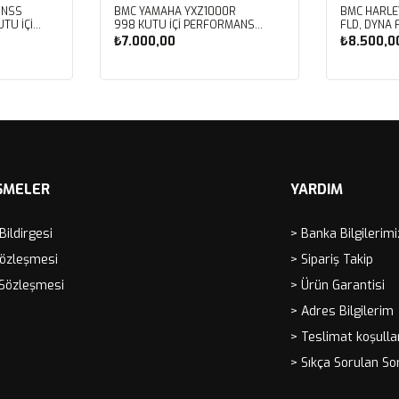
 NSS
BMC YAMAHA YXZ1000R
BMC HARLE
TU İÇİ
998 KUTU İÇİ PERFORMANS
FLD, DYNA 
LTRESİ
HAVA FİLTRESİ FM01128
FXDBB, DYN
₺7.000,00
₺8.500,0
FXDF, DYNA
PERFORMAN
FM01123
Sepete Ekle
Sep
ŞMELER
YARDIM
 Bildirgesi
> Banka Bilgilerimi
Sözleşmesi
> Sipariş Takip
 Sözleşmesi
> Ürün Garantisi
> Adres Bilgilerim
> Teslimat koşulla
> Sıkça Sorulan So