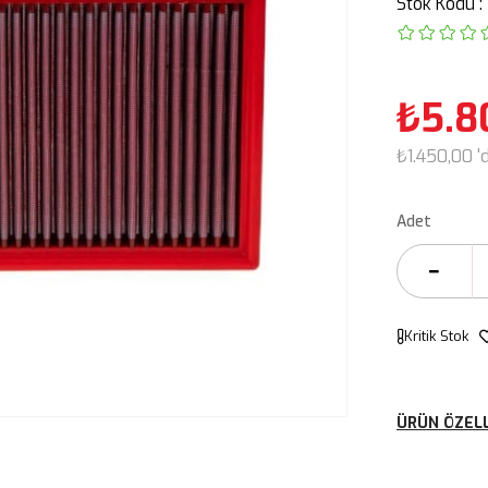
Stok Kodu
₺5.8
₺1.450,00
'
Adet
Kritik Stok
ÜRÜN ÖZELL