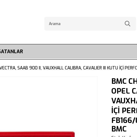
SATANLAR
VECTRA, SAAB 900 II, VAUXHALL CALIBRA, CAVALIER III KUTU İÇİ PER
BMC CH
OPEL C
VAUXHA
İÇİ PE
FB166/
BMC