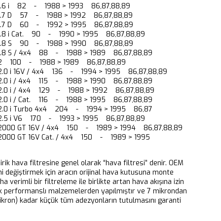
I 1.6 i 82 - 1988 > 1993 86,87,88,89
I 1.7 D 57 - 1988 > 1992 86,87,88,89
I 1.7 D 60 - 1992 > 1995 86,87,88,89
I 1.8 i Cat. 90 - 1990 > 1995 86,87,88,89
I 1.8 S 90 - 1988 > 1990 86,87,88,89
I 1.8 S / 4x4 88 - 1988 > 1989 86,87,88,89
II 2 100 - 1988 > 1989 86,87,88,89
I 2.0 i 16V / 4x4 136 - 1994 > 1995 86,87,88,89
I 2.0 i / 4x4 115 - 1988 > 1990 86,87,88,89
I 2.0 i / 4x4 129 - 1988 > 1992 86,87,88,89
I 2.0 i / Cat. 116 - 1988 > 1995 86,87,88,89
I 2.0 i Turbo 4x4 204 - 1994 > 1995 86,87
I 2.5 i V6 170 - 1993 > 1995 86,87,88,89
I 2000 GT 16V / 4x4 150 - 1989 > 1994 86,87,88,89
I 2000 GT 16V Cat. / 4x4 150 - 1989 > 1995
dirik hava filtresine genel olarak “hava filtresi” denir. OEM
ni değiştirmek için aracın orijinal hava kutusuna monte
aha verimli bir filtreleme ile birlikte artan hava akışına izin
k performanslı malzemelerden yapılmıştır ve 7 mikrondan
ikron) kadar küçük tüm adezyonların tutulmasını garanti