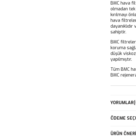
BMC hava filt
olmadan tek 
kırılmayı önl
hava filtrel
dayanıklıdır
sahiptir.
BMC filtrele
koruma sağla
düşük viskoz
yapılmıştır.
Tüm BMC hava
BMC rejeneras
YORUMLAR
(
ÖDEME SEÇ
ÜRÜN ÖNERI