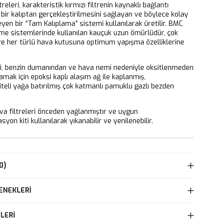
releri, karakteristik kırmızı filtrenin kaynaklı bağlantı
bir kalıptan gerçekleştirilmesini sağlayan ve böylece kolay
eyen bir “Tam Kalıplama” sistemi kullanılarak üretilir. BMC
eme sistemlerinde kullanılan kauçuk uzun ömürlüdür, çok
 ve her türlü hava kutusuna optimum yapışma özelliklerine
ri, benzin dumanından ve hava nemi nedeniyle oksitlenmeden
mak için epoksi kaplı alaşım ağ ile kaplanmış,
iteli yağa batırılmış çok katmanlı pamuklu gazlı bezden
 filtreleri önceden yağlanmıştır ve uygun
yon kiti kullanılarak yıkanabilir ve yenilenebilir.
0)
ENEKLERI
LERI