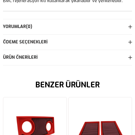
BMC rejenerasyon kiti kullanılarak yıkanabilir ve yenilenebilir.
YORUMLAR
(0)
ÖDEME SEÇENEKLERI
ÜRÜN ÖNERILERI
BENZER ÜRÜNLER