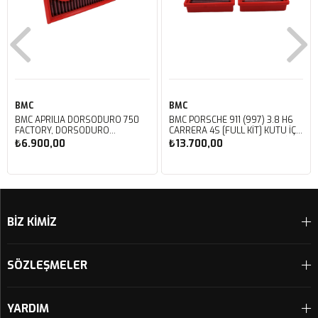
BMC
BMC
BMC APRILIA DORSODURO 750
BMC PORSCHE 911 (997) 3.8 H6
FACTORY, DORSODURO
CARRERA 4S [FULL KIT] KUTU İÇİ
900, SHIVER 750 GT, SHIVER
PERFORMANS HAVA FİLTRESİ
₺6.900,00
₺13.700,00
750 KUTU İÇİ PERFORMANS
FB468/20
HAVA FİLTRESİ FM617/20
Sepete Ekle
Sepete Ekle
BİZ KİMİZ
SÖZLEŞMELER
YARDIM