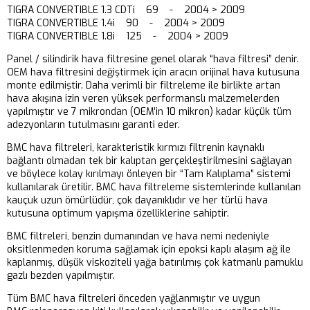
TIGRA CONVERTIBLE 1.3 CDTi 69 - 2004 > 2009
TIGRA CONVERTIBLE 1.4i 90 - 2004 > 2009
TIGRA CONVERTIBLE 1.8i 125 - 2004 > 2009
Panel / silindirik hava filtresine genel olarak “hava filtresi” denir.
OEM hava filtresini değiştirmek için aracın orijinal hava kutusuna
monte edilmiştir. Daha verimli bir filtreleme ile birlikte artan
hava akışına izin veren yüksek performanslı malzemelerden
yapılmıştır ve 7 mikrondan (OEM’in 10 mikron) kadar küçük tüm
adezyonların tutulmasını garanti eder.
BMC hava filtreleri, karakteristik kırmızı filtrenin kaynaklı
bağlantı olmadan tek bir kalıptan gerçekleştirilmesini sağlayan
ve böylece kolay kırılmayı önleyen bir “Tam Kalıplama” sistemi
kullanılarak üretilir. BMC hava filtreleme sistemlerinde kullanılan
kauçuk uzun ömürlüdür, çok dayanıklıdır ve her türlü hava
kutusuna optimum yapışma özelliklerine sahiptir.
BMC filtreleri, benzin dumanından ve hava nemi nedeniyle
oksitlenmeden koruma sağlamak için epoksi kaplı alaşım ağ ile
kaplanmış, düşük viskoziteli yağa batırılmış çok katmanlı pamuklu
gazlı bezden yapılmıştır.
Tüm BMC hava filtreleri önceden yağlanmıştır ve uygun