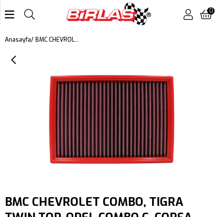
0
BMC CHEVROLET COMBO, TIGRA TWIN TOP, OPEL COMBO C, CORSA C, MERIVA A, TIGRA TWIN TOP, VITA II, VAUXHALL CORSA MK II, MERIVA A, TIGRA CONVERTIBLE KUTU İÇİ PERFORMANS HAVA FİLTRESİ FB290/01
Anasayfa
BMC CHEVROLET COMBO, TIGRA