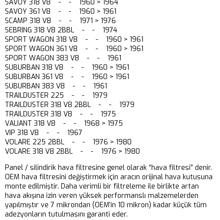
SAVOY 318 V8 - - 1960 > 1964
SAVOY 361 V8 - - 1960 > 1961
SCAMP 318 V8 - - 1971 > 1976
SEBRING 318 V8 2BBL - - 1974
SPORT WAGON 318 V8 - - 1960 > 1961
SPORT WAGON 361 V8 - - 1960 > 1961
SPORT WAGON 383 V8 - - 1961
SUBURBAN 318 V8 - - 1960 > 1961
SUBURBAN 361 V8 - - 1960 > 1961
SUBURBAN 383 V8 - - 1961
TRAILDUSTER 225 - - 1979
TRAILDUSTER 318 V8 2BBL - - 1979
TRAILDUSTER 318 V8 - - 1975
VALIANT 318 V8 - - 1968 > 1975
VIP 318 V8 - - 1967
VOLARE 225 2BBL - - 1976 > 1980
VOLARE 318 V8 2BBL - - 1976 > 1980
Panel / silindirik hava filtresine genel olarak “hava filtresi” denir.
OEM hava filtresini değiştirmek için aracın orijinal hava kutusuna
monte edilmiştir. Daha verimli bir filtreleme ile birlikte artan
hava akışına izin veren yüksek performanslı malzemelerden
yapılmıştır ve 7 mikrondan (OEM’in 10 mikron) kadar küçük tüm
adezyonların tutulmasını garanti eder.