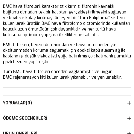
BMC hava filtreleri, karakteristik kırmızı filtrenin kaynaklı
bağlantı olmadan tek bir kalıptan gerçekleştirilmesini sağlayan
ve böylece kolay kırılmayı önleyen bir “Tam Kalıplama” sistemi
kullanılarak üretilir. BMC hava filtreleme sistemlerinde kullanılan
kauçuk uzun ömürlüdür, çok dayanıklıdır ve her türlü hava
kutusuna optimum yapışma özelliklerine sahiptir.
BMC filtreleri, benzin dumanından ve hava nemi nedeniyle
oksitlenmeden koruma sağlamak için epoksi kaplı alaşım ağ ile
kaplanmış, düşük viskoziteli yağa batırılmış çok katmanlı pamuklu
gazlı bezden yapılmıştır.
Tüm BMC hava filtreleri önceden yağlanmıştır ve uygun
BMC rejenerasyon kiti kullanılarak yıkanabilir ve yenilenebilir.
YORUMLAR
(0)
ÖDEME SEÇENEKLERI
ÜRÜN ÖNERILERI