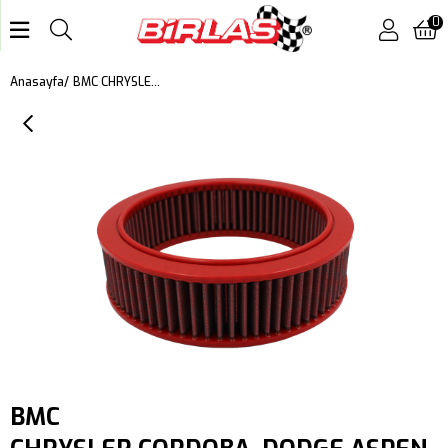
0
BMC CHRYSLER CORDOBA, DODGE ASPEN, B100 VAN, CHARGER, CORONET, RAM 3500 VAN, JEEP CHEROKEE KUTU İÇİ PERFORMANS HAVA FİLTRESİ FB649/08
Anasayfa
BMC