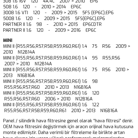
308 1.6 16V 120 4A,4C 2007 > 2010 EP6
508 1.6 120 - 2010 > 2014 EP6C
3008 1.6 VTI 120 - 2009 > 2015 5FS (EP6C),EP6
5008 1.6 120 - 2009 > 2015 5FS(EP6C),EP6
PARTNER II 1.6 98 - 2010 > 2015 EP6CDTR
PARTNER II 1.6 120 - 2009 > 2016 EP6C
MINI
MINI II (R55,R56,R57,R58,R59,R60,R61) 1.4 75 R56 2009 >
2010 N12B14A
MINI II (R55,R56,R57,R58,R59,R60,R61) 1.4 95 R55,R56
2007 > 2010 N12B14A
MINI II (R55,R56,R57,R58,R59,R60,R61) 1.6 75 R56 2010 >
2013 N16B16A
MINI II (R55,R56,R57,R58,R59,R60,R61) 1.6 98
R55,R56,R57,R60 2010 > 2013 N16B16A
MINI II (R55,R56,R57,R58,R59,R60,R61) 1.6 120
R55,R56,R57,R60 2006 > 2010 N12B16A
MINI II (R55,R56,R57,R58,R59,R60,R61) 1.6 122
R55,R56,R57,R58,R59,R60,R61 2010 > 2013 N16B16A
Panel / silindirik hava filtresine genel olarak “hava filtresi” denir.
OEM hava filtresini değiştirmek için aracın orijinal hava kutusuna
monte edilmiştir. Daha verimli bir filtreleme ile birlikte artan