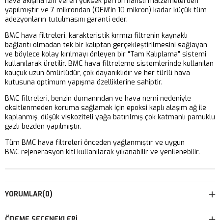
hava akışına izin veren yüksek performanslı malzemelerden
yapılmıştır ve 7 mikrondan (OEM’in 10 mikron) kadar küçük tüm
adezyonların tutulmasını garanti eder.
BMC hava filtreleri, karakteristik kırmızı filtrenin kaynaklı
bağlantı olmadan tek bir kalıptan gerçekleştirilmesini sağlayan
ve böylece kolay kırılmayı önleyen bir “Tam Kalıplama” sistemi
kullanılarak üretilir. BMC hava filtreleme sistemlerinde kullanılan
kauçuk uzun ömürlüdür, çok dayanıklıdır ve her türlü hava
kutusuna optimum yapışma özelliklerine sahiptir.
BMC filtreleri, benzin dumanından ve hava nemi nedeniyle
oksitlenmeden koruma sağlamak için epoksi kaplı alaşım ağ ile
kaplanmış, düşük viskoziteli yağa batırılmış çok katmanlı pamuklu
gazlı bezden yapılmıştır.
Tüm BMC hava filtreleri önceden yağlanmıştır ve uygun
BMC rejenerasyon kiti kullanılarak yıkanabilir ve yenilenebilir.
YORUMLAR
(0)
ÖDEME SEÇENEKLERI