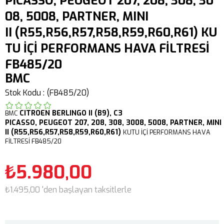
PICASSO, PEUGEOT 207, 208, 308, 30
08, 5008, PARTNER, MINI
II (R55,R56,R57,R58,R59,R60,R61) KU
TU İÇİ PERFORMANS HAVA FİLTRESİ
FB485/20
BMC
Stok Kodu
(FB485/20)
CITROEN
BERLINGO
II (B9),
C3
BMC
PICASSO,
PEUGEOT 207, 208, 308, 3008, 5008, PARTNER,
MINI
II (R55,R56,R57,R58,R59,R60,R61)
KUTU İÇİ PERFORMANS HAVA
FİLTRESİ FB485/20
₺5.980,00
₺1.495,00
'den başlayan taksitlerle