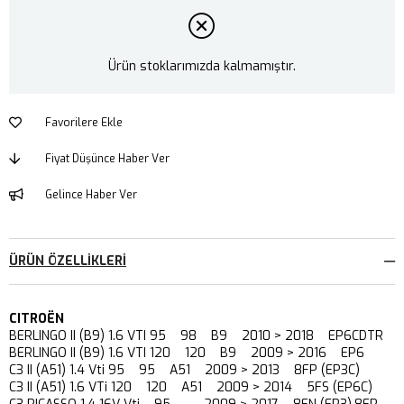
Ürün stoklarımızda kalmamıştır.
Favorilere Ekle
Fiyat Düşünce Haber Ver
Gelince Haber Ver
ÜRÜN ÖZELLIKLERI
CITROËN
BERLINGO II (B9) 1.6 VTI 95 98 B9 2010 > 2018 EP6CDTR
BERLINGO II (B9) 1.6 VTI 120 120 B9 2009 > 2016 EP6
C3 II (A51) 1.4 Vti 95 95 A51 2009 > 2013 8FP (EP3C)
C3 II (A51) 1.6 VTi 120 120 A51 2009 > 2014 5FS (EP6C)