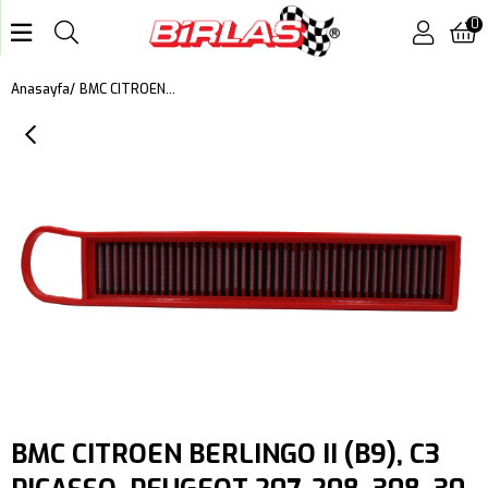
0
BMC CITROEN BERLINGO II (B9), C3 PICASSO, PEUGEOT 207, 208, 308, 3008, 5008, PARTNER, MINI II (R55,R56,R57,R58,R59,R60,R61) KUTU İÇİ PERFORMANS HAVA FİLTRESİ FB485/20
Anasayfa
BMC CITROEN BERLINGO II (B9), C3