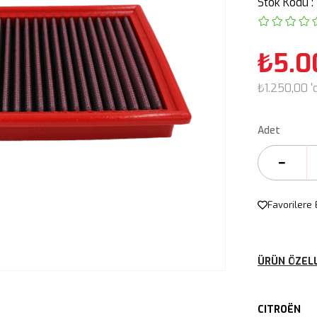
Stok Kodu
₺5.0
₺1.250,00
'
Adet
Favorilere 
ÜRÜN ÖZELL
CITROËN