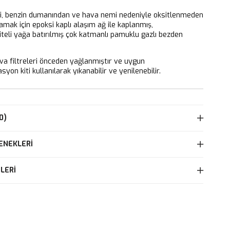
ri, benzin dumanından ve hava nemi nedeniyle oksitlenmeden
mak için epoksi kaplı alaşım ağ ile kaplanmış,
iteli yağa batırılmış çok katmanlı pamuklu gazlı bezden
 filtreleri önceden yağlanmıştır ve uygun
yon kiti kullanılarak yıkanabilir ve yenilenebilir.
0)
ENEKLERI
LERI