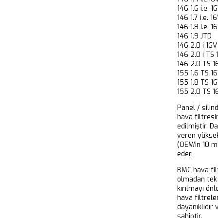
146 1.6 i.
146 1.7 i.
146 1.8 i.
146 1.9 JT
146 2.0 i 
146 2.0 i 
146 2.0 TS
155 1.6 TS
155 1.8 TS
155 2.0 TS
Panel / silin
hava filtresi
edilmiştir. D
veren yükse
(OEM’in 10 m
eder.
BMC hava filt
olmadan tek 
kırılmayı önl
hava filtrel
dayanıklıdır
sahiptir.