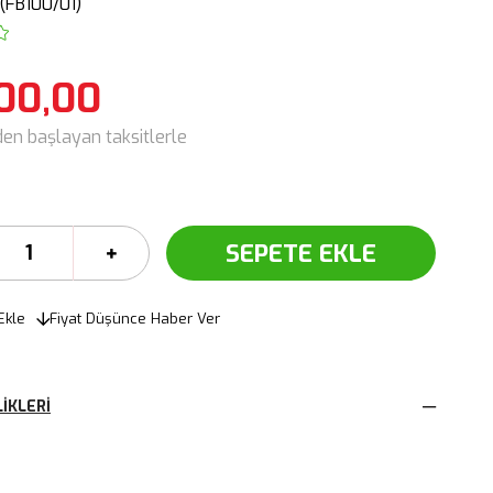
(FB100/01)
00,00
den başlayan taksitlerle
Ekle
Fiyat Düşünce Haber Ver
IKLERI