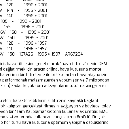
e. 16V 120 - 1996 > 2001
e. 16V 144 - 1996 > 2001
e. 16V 140 - 1996 > 2001
D 105 - 1999 > 2001
16V 155 - 1998 > 2001
TS 16V 150 - 1995 > 2001
 16V 150 - 1995 > 2001
 16V 120 - 1996 > 1997
 16V 140 - 1996 > 1997
 16V 150 167A2G 1995 > 1997 AR67204
dirik hava filtresine genel olarak “hava filtresi” denir. OEM
ni değiştirmek için aracın orijinal hava kutusuna monte
aha verimli bir filtreleme ile birlikte artan hava akışına izin
k performanslı malzemelerden yapılmıştır ve 7 mikrondan
ikron) kadar küçük tüm adezyonların tutulmasını garanti
releri, karakteristik kırmızı filtrenin kaynaklı bağlantı
bir kalıptan gerçekleştirilmesini sağlayan ve böylece kolay
eyen bir “Tam Kalıplama” sistemi kullanılarak üretilir. BMC
eme sistemlerinde kullanılan kauçuk uzun ömürlüdür, çok
 ve her türlü hava kutusuna optimum yapışma özelliklerine