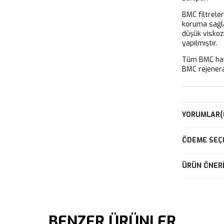
BMC filtrele
koruma sağla
düşük viskoz
yapılmıştır.
Tüm BMC hava
BMC rejeneras
YORUMLAR
(
ÖDEME SEÇ
ÜRÜN ÖNERI
BENZER ÜRÜNLER