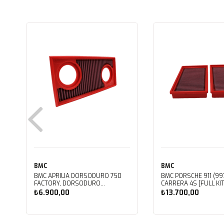
BMC
BMC
BMC APRILIA DORSODURO 750
BMC PORSCHE 911 (997
FACTORY, DORSODURO
CARRERA 4S [FULL KIT
900, SHIVER 750 GT, SHIVER
PERFORMANS HAVA Fİ
₺6.900,00
₺13.700,00
750 KUTU İÇİ PERFORMANS HAVA
FB468/20
FİLTRESİ FM617/20
Sepete Ekle
Sepete Ekle