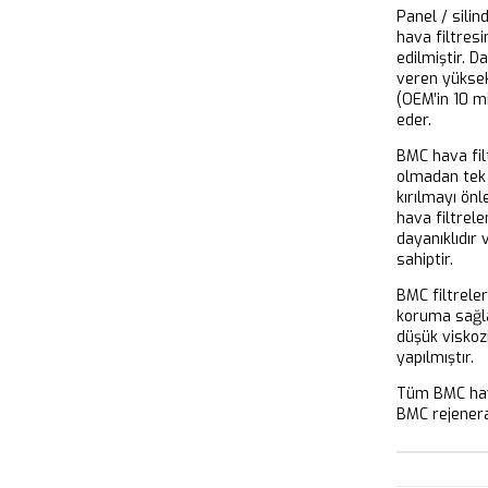
Panel / silin
hava filtresi
edilmiştir. D
veren yükse
(OEM’in 10 m
eder.
BMC hava filt
olmadan tek 
kırılmayı önl
hava filtrel
dayanıklıdır
sahiptir.
BMC filtrele
koruma sağla
düşük viskoz
yapılmıştır.
Tüm BMC hava
BMC rejeneras