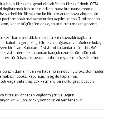
dirik hava filtresine genel olarak “hava filtresi” denir. OEM
ni değiştirmek için aracın orijinal hava kutusuna monte
aha verimli bir filtreleme ile birlikte artan hava akışına izin
k performanslı malzemelerden yapılmıştır ve 7 mikrondan
ikron) kadar küçük tüm adezyonların tutulmasını garanti
releri, karakteristik kırmızı filtrenin kaynaklı bağlantı
bir kalıptan gerçekleştirilmesini sağlayan ve böylece kolay
eyen bir “Tam Kalıplama” sistemi kullanılarak üretilir. BMC
eme sistemlerinde kullanılan kauçuk uzun ömürlüdür, çok
 ve her türlü hava kutusuna optimum yapışma özelliklerine
ri, benzin dumanından ve hava nemi nedeniyle oksitlenmeden
mak için epoksi kaplı alaşım ağ ile kaplanmış,
iteli yağa batırılmış çok katmanlı pamuklu gazlı bezden
 filtreleri önceden yağlanmıştır ve uygun
yon kiti kullanılarak yıkanabilir ve yenilenebilir.