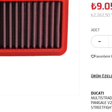
₺9.0
₺2.262,50
ADET
Favorilere 
ÜRÜN ÖZELL
DUCATI
MULTISTRAD
PANIGALE V
STREETFIGH