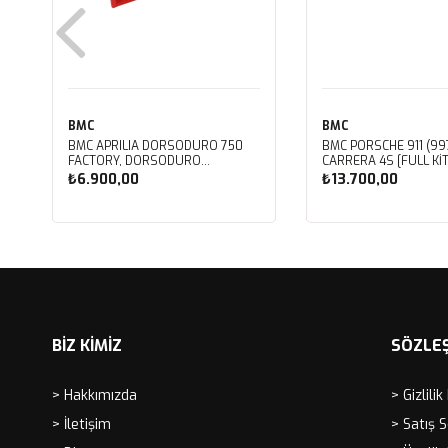
BMC
BMC
BMC APRILIA DORSODURO 750
BMC PORSCHE 911 (997
FACTORY, DORSODURO
CARRERA 4S [FULL KIT
900, SHIVER 750 GT, SHIVER
PERFORMANS HAVA Fİ
₺6.900,00
₺13.700,00
750 KUTU İÇİ PERFORMANS HAVA
FB468/20
FİLTRESİ FM617/20
Sepete Ekle
Sepete Ekle
BİZ KİMİZ
SÖZLE
> Hakkımızda
> Gizlilik
> İletişim
> Satış 