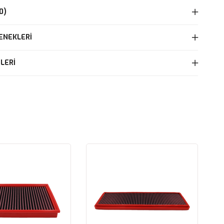
0)
ENEKLERI
LERI