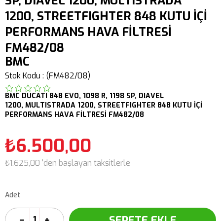
SP, DIAVEL 1200, MULTISTRADA
1200, STREETFIGHTER 848 KUTU İÇİ
PERFORMANS HAVA FİLTRESİ
FM482/08
BMC
Stok Kodu
(FM482/08)
BMC
DUCATI
848 EVO,
1098 R,
1198 SP,
DIAVEL
1200,
MULTISTRADA 1200,
STREETFIGHTER 848
KUTU İÇİ
PERFORMANS HAVA FİLTRESİ FM482/08
₺6.500,00
₺1.625,00
'den başlayan taksitlerle
Adet