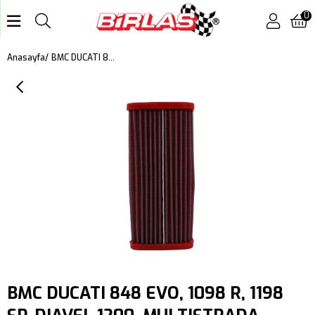
0
BMC DUCATI 848 EVO, 1098 R, 1198 SP, DIAVEL 1200, MULTISTRADA 1200, STREETFIGHTER 848 KUTU İÇİ PERFORMANS HAVA FİLTRESİ FM482/08
Anasayfa
BMC DUCATI 848 EVO, 1098 R, 1198