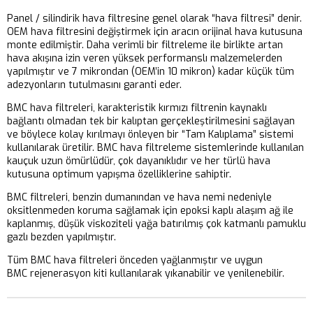
Panel / silindirik hava filtresine genel olarak “hava filtresi” denir.
OEM hava filtresini değiştirmek için aracın orijinal hava kutusuna
monte edilmiştir. Daha verimli bir filtreleme ile birlikte artan
hava akışına izin veren yüksek performanslı malzemelerden
yapılmıştır ve 7 mikrondan (OEM’in 10 mikron) kadar küçük tüm
adezyonların tutulmasını garanti eder.
BMC hava filtreleri, karakteristik kırmızı filtrenin kaynaklı
bağlantı olmadan tek bir kalıptan gerçekleştirilmesini sağlayan
ve böylece kolay kırılmayı önleyen bir “Tam Kalıplama” sistemi
kullanılarak üretilir. BMC hava filtreleme sistemlerinde kullanılan
kauçuk uzun ömürlüdür, çok dayanıklıdır ve her türlü hava
kutusuna optimum yapışma özelliklerine sahiptir.
BMC filtreleri, benzin dumanından ve hava nemi nedeniyle
oksitlenmeden koruma sağlamak için epoksi kaplı alaşım ağ ile
kaplanmış, düşük viskoziteli yağa batırılmış çok katmanlı pamuklu
gazlı bezden yapılmıştır.
Tüm BMC hava filtreleri önceden yağlanmıştır ve uygun
BMC rejenerasyon kiti kullanılarak yıkanabilir ve yenilenebilir.