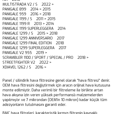
MULTISTRADA V2 / S 2022 >
PANIGALE 899 2014 > 2015
PANIGALE 959 2016 > 2018
PANIGALE 1199 / S 2011 > 2015
PANIGALE 1199 R 2013 > 2014
PANIGALE 1199 SUPERLEGGERA 2014
PANIGALE 1299 / S 2015 > 2018
PANIGALE 1299 ANNIVERSARIO 2017
PANIGALE 1299 FINAL EDITION 2018
PANIGALE 1299 SUPERLEGGERA 2017
PANIGALE V2 955 2019 >
SCRAMBLER 1100 / SPORT / SPECIAL / PRO 2018 >
STREETFIGHTER V2 2022 >
XDIAVEL 1262 / S 2016 >
Panel / silindirik hava filtresine genel olarak “hava filtresi” denir.
OEM hava filtresini değiştirmek için aracın orijinal hava kutusuna
monte edilmiştir. Daha verimli bir filtreleme ile birlikte artan
hava akışına izin veren yüksek performanslı malzemelerden
yapılmıştır ve 7 mikrondan (OEM’in 10 mikron) kadar küçük tüm
adezyonların tutulmasını garanti eder.
BMC hava filtreleri, karakteristik kırmızı filtrenin kaynaklı