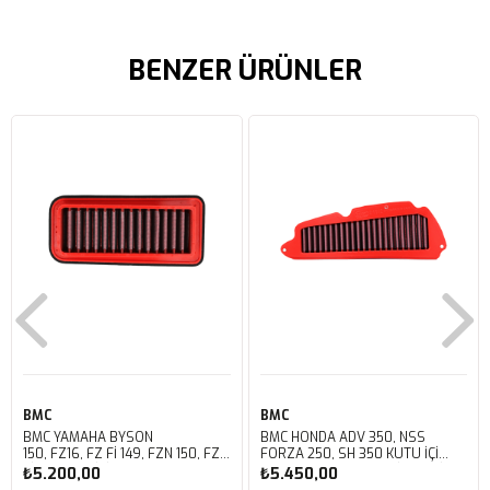
BENZER ÜRÜNLER
BMC
BMC
BMC YAMAHA BYSON
BMC HONDA ADV 350, NSS
150, FZ16, FZ FI 149, FZN 150, FZS
FORZA 250, SH 350 KUTU İÇİ
FI V3 KUTU İÇİ PERFORMANS
PERFORMANS HAVA FİLTRESİ
₺5.200,00
₺5.450,00
HAVA FİLTRESİ FM01147
FM01142