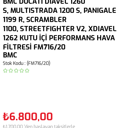
BMC DUCATI DIAVEL 1260
S, MULTISTRADA 1200 S, PANIGALE
1199 R, SCRAMBLER
1100, STREETFIGHTER V2, XDIAVEL
1262 KUTU İÇİ PERFORMANS HAVA
FİLTRESİ FM716/20
BMC
Stok Kodu
(FM716/20)
₺6.800,00
₺1.700,00
'den başlayan taksitlerle