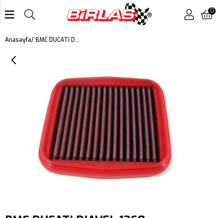
0
BMC DUCATI DIAVEL 1260 S, MULTISTRADA 1200 S, PANIGALE 1199 R, SCRAMBLER 1100, STREETFIGHTER V2, XDIAVEL 1262 KUTU İÇİ PERFORMANS HAVA FİLTRESİ FM716/20
Anasayfa