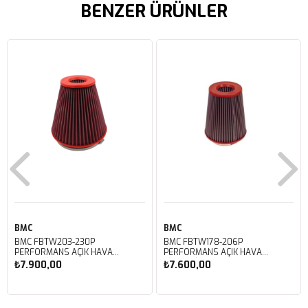
BENZER ÜRÜNLER
BMC
BMC
BMC FBTW203-230P
BMC FBTW178-206P
PERFORMANS AÇIK HAVA
PERFORMANS AÇIK HAVA
FİLTRESİ
FİLTRESİ
₺7.900,00
₺7.600,00
Sepete Ekle
Sepete Ekle