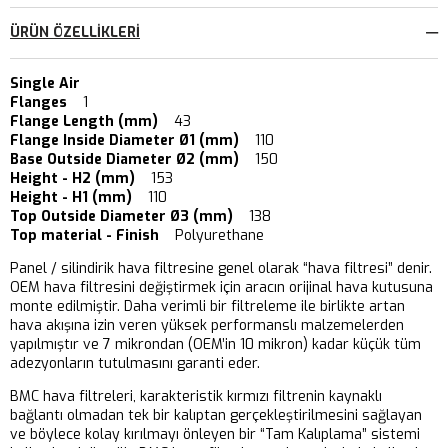
ÜRÜN ÖZELLIKLERI
Single Air
Flanges
1
Flange Length (mm)
43
Flange Inside Diameter Ø1 (mm)
110
Base Outside Diameter Ø2 (mm)
150
Height - H2 (mm)
153
Height - H1 (mm)
110
Top Outside Diameter Ø3 (mm)
138
Top material - Finish
Polyurethane
Panel / silindirik hava filtresine genel olarak “hava filtresi” denir.
OEM hava filtresini değiştirmek için aracın orijinal hava kutusuna
monte edilmiştir. Daha verimli bir filtreleme ile birlikte artan
hava akışına izin veren yüksek performanslı malzemelerden
yapılmıştır ve 7 mikrondan (OEM’in 10 mikron) kadar küçük tüm
adezyonların tutulmasını garanti eder.
BMC hava filtreleri, karakteristik kırmızı filtrenin kaynaklı
bağlantı olmadan tek bir kalıptan gerçekleştirilmesini sağlayan
ve böylece kolay kırılmayı önleyen bir “Tam Kalıplama” sistemi