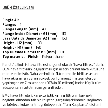
ÜRÜN ÖZELLIKLERI
Single Air
Flanges
1
Flange Length (mm)
43
Flange Inside Diameter Ø1 (mm)
110
Base Outside Diameter Ø2 (mm)
150
Height - H2 (mm)
183
Height - H1 (mm)
140
Top Outside Diameter Ø3 (mm)
138
Top material - Finish
Polyurethane
Panel / silindirik hava filtresine genel olarak “hava filtresi” denir.
OEM hava filtresini değiştirmek için aracın orijinal hava kutusuna
monte edilmiştir. Daha verimli bir filtreleme ile birlikte artan
hava akışına izin veren yüksek performanslı malzemelerden
yapılmıştır ve 7 mikrondan (OEM’in 10 mikron) kadar küçük tüm
adezyonların tutulmasını garanti eder.
BMC hava filtreleri, karakteristik kırmızı filtrenin kaynaklı
bağlantı olmadan tek bir kalıptan gerçekleştirilmesini sağlayan
ve böylece kolay kırılmayı önleyen bir “Tam Kalıplama” sistemi