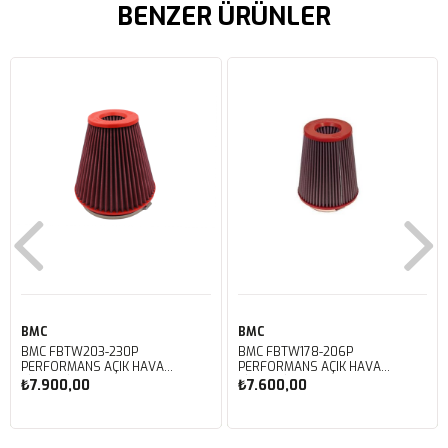
BENZER ÜRÜNLER
BMC
BMC
BMC FBTW203-230P
BMC FBTW178-206P
PERFORMANS AÇIK HAVA
PERFORMANS AÇIK HAVA
FİLTRESİ
FİLTRESİ
₺7.900,00
₺7.600,00
Sepete Ekle
Sepete Ekle