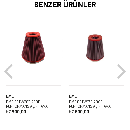
BENZER ÜRÜNLER
BMC
BMC
BMC FBTW203-230P
BMC FBTW178-206P
PERFORMANS AÇIK HAVA
PERFORMANS AÇIK HAVA
FİLTRESİ
FİLTRESİ
₺7.900,00
₺7.600,00
Sepete Ekle
Sepete Ekle