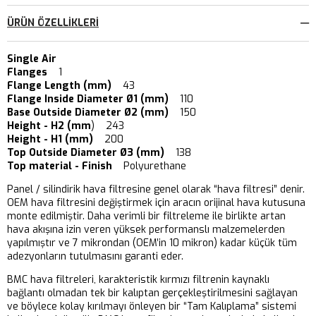
ÜRÜN ÖZELLIKLERI
Single Air
Flanges
1
Flange Length (mm)
43
Flange Inside Diameter Ø1 (mm)
110
Base Outside Diameter Ø2 (mm)
150
Height - H2 (mm
) 243
Height - H1 (mm)
200
Top Outside Diameter Ø3 (mm)
138
Top material - Finish
Polyurethane
Panel / silindirik hava filtresine genel olarak “hava filtresi” denir.
OEM hava filtresini değiştirmek için aracın orijinal hava kutusuna
monte edilmiştir. Daha verimli bir filtreleme ile birlikte artan
hava akışına izin veren yüksek performanslı malzemelerden
yapılmıştır ve 7 mikrondan (OEM’in 10 mikron) kadar küçük tüm
adezyonların tutulmasını garanti eder.
BMC hava filtreleri, karakteristik kırmızı filtrenin kaynaklı
bağlantı olmadan tek bir kalıptan gerçekleştirilmesini sağlayan
ve böylece kolay kırılmayı önleyen bir “Tam Kalıplama” sistemi