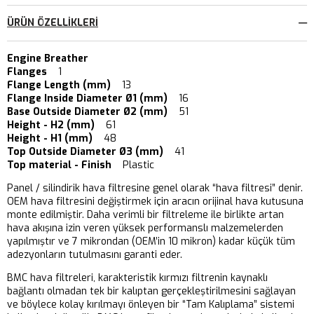
ÜRÜN ÖZELLIKLERI
Engine Breather
Flanges
1
Flange Length (mm)
13
Flange Inside Diameter Ø1 (mm)
16
Base Outside Diameter Ø2 (mm)
51
Height - H2 (mm)
61
Height - H1 (mm)
48
Top Outside Diameter Ø3 (mm)
41
Top material - Finish
Plastic
Panel / silindirik hava filtresine genel olarak “hava filtresi” denir.
OEM hava filtresini değiştirmek için aracın orijinal hava kutusuna
monte edilmiştir. Daha verimli bir filtreleme ile birlikte artan
hava akışına izin veren yüksek performanslı malzemelerden
yapılmıştır ve 7 mikrondan (OEM’in 10 mikron) kadar küçük tüm
adezyonların tutulmasını garanti eder.
BMC hava filtreleri, karakteristik kırmızı filtrenin kaynaklı
bağlantı olmadan tek bir kalıptan gerçekleştirilmesini sağlayan
ve böylece kolay kırılmayı önleyen bir “Tam Kalıplama” sistemi