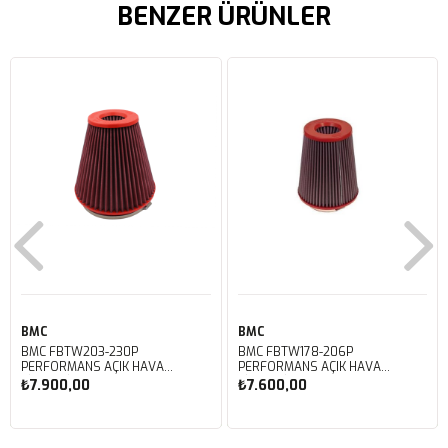
BENZER ÜRÜNLER
BMC
BMC
BMC FBTW203-230P
BMC FBTW178-206P
PERFORMANS AÇIK HAVA
PERFORMANS AÇIK HAVA
FİLTRESİ
FİLTRESİ
₺7.900,00
₺7.600,00
Sepete Ekle
Sepete Ekle