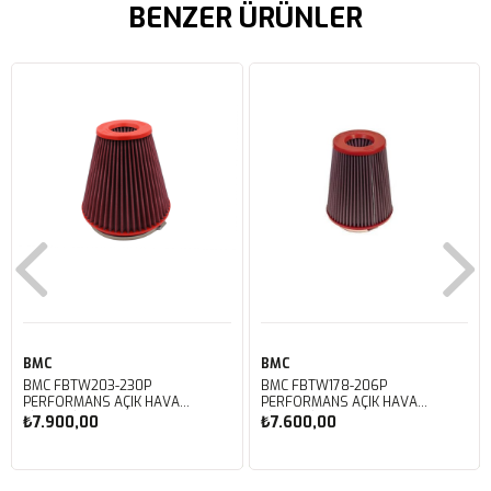
BENZER ÜRÜNLER
BMC
BMC
BMC FBTW203-230P
BMC FBTW178-206P
PERFORMANS AÇIK HAVA
PERFORMANS AÇIK HAVA
FİLTRESİ
FİLTRESİ
₺7.900,00
₺7.600,00
Sepete Ekle
Sepete Ekle