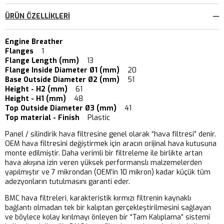
ÜRÜN ÖZELLIKLERI
Engine Breather
Flanges
1
Flange Length (mm)
13
Flange Inside Diameter Ø1 (mm)
20
Base Outside Diameter Ø2 (mm)
51
Height - H2 (mm)
61
Height - H1 (mm)
48
Top Outside Diameter Ø3 (mm)
41
Top material - Finish
Plastic
Panel / silindirik hava filtresine genel olarak “hava filtresi” denir.
OEM hava filtresini değiştirmek için aracın orijinal hava kutusuna
monte edilmiştir. Daha verimli bir filtreleme ile birlikte artan
hava akışına izin veren yüksek performanslı malzemelerden
yapılmıştır ve 7 mikrondan (OEM’in 10 mikron) kadar küçük tüm
adezyonların tutulmasını garanti eder.
BMC hava filtreleri, karakteristik kırmızı filtrenin kaynaklı
bağlantı olmadan tek bir kalıptan gerçekleştirilmesini sağlayan
ve böylece kolay kırılmayı önleyen bir “Tam Kalıplama” sistemi