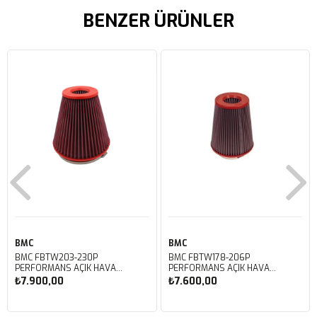
BENZER ÜRÜNLER
BMC
BMC
BMC FBTW203-230P
BMC FBTW178-206P
PERFORMANS AÇIK HAVA
PERFORMANS AÇIK HAVA
FİLTRESİ
FİLTRESİ
₺7.900,00
₺7.600,00