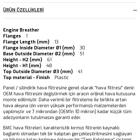
ÜRÜN ÖZELLIKLERI
Engine Breather
Flanges
1
Flange Length (mm)
13
Flange Inside Diameter Ø1 (mm)
30
Base Outside Diameter Ø2 (mm)
51
Height - H2 (mm)
61
Height - H1 (mm)
48
Top Outside Diameter Ø3 (mm)
41
Top material - Finish
Plastic
Panel / silindirik hava filtresine genel olarak “hava filtresi” denir.
OEM hava filtresini değiştirmek için aracın orijinal hava kutusuna
monte edilmiştir. Daha verimli bir filtreleme ile birlikte artan
hava akışına izin veren yüksek performanslı malzemelerden
yapılmıştır ve 7 mikrondan (OEM’in 10 mikron) kadar küçük tüm
adezyonların tutulmasını garanti eder.
BMC hava filtreleri, karakteristik kırmızı filtrenin kaynaklı
bağlantı olmadan tek bir kalıptan gerçekleştirilmesini sağlayan
ve böylece kolay kırılmayı önleyen bir “Tam Kalıplama” sistemi