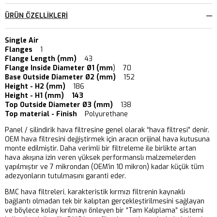
ÜRÜN ÖZELLIKLERI
Single Air
Flanges
1
Flange Length (mm)
43
Flange Inside Diameter Ø1 (mm
) 70
Base Outside Diameter Ø2 (mm)
152
Height - H2 (mm)
186
Height - H1 (mm) 143
Top Outside Diameter Ø3 (mm)
138
Top material - Finish
Polyurethane
Panel / silindirik hava filtresine genel olarak “hava filtresi” denir.
OEM hava filtresini değiştirmek için aracın orijinal hava kutusuna
monte edilmiştir. Daha verimli bir filtreleme ile birlikte artan
hava akışına izin veren yüksek performanslı malzemelerden
yapılmıştır ve 7 mikrondan (OEM’in 10 mikron) kadar küçük tüm
adezyonların tutulmasını garanti eder.
BMC hava filtreleri, karakteristik kırmızı filtrenin kaynaklı
bağlantı olmadan tek bir kalıptan gerçekleştirilmesini sağlayan
ve böylece kolay kırılmayı önleyen bir “Tam Kalıplama” sistemi