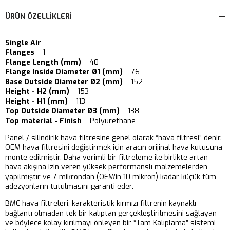
ÜRÜN ÖZELLIKLERI
Single Air
Flanges
1
Flange Length (mm)
40
Flange Inside Diameter Ø1 (mm)
76
Base Outside Diameter Ø2 (mm)
152
Height - H2 (mm)
153
Height - H1 (mm)
113
Top Outside Diameter Ø3 (mm)
138
Top material - Finish
Polyurethane
Panel / silindirik hava filtresine genel olarak “hava filtresi” denir.
OEM hava filtresini değiştirmek için aracın orijinal hava kutusuna
monte edilmiştir. Daha verimli bir filtreleme ile birlikte artan
hava akışına izin veren yüksek performanslı malzemelerden
yapılmıştır ve 7 mikrondan (OEM’in 10 mikron) kadar küçük tüm
adezyonların tutulmasını garanti eder.
BMC hava filtreleri, karakteristik kırmızı filtrenin kaynaklı
bağlantı olmadan tek bir kalıptan gerçekleştirilmesini sağlayan
ve böylece kolay kırılmayı önleyen bir “Tam Kalıplama” sistemi