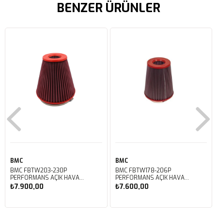
BENZER ÜRÜNLER
BMC
BMC
BMC FBTW203-230P
BMC FBTW178-206P
PERFORMANS AÇIK HAVA
PERFORMANS AÇIK HAVA
FİLTRESİ
FİLTRESİ
₺7.900,00
₺7.600,00
Sepete Ekle
Sepete Ekle