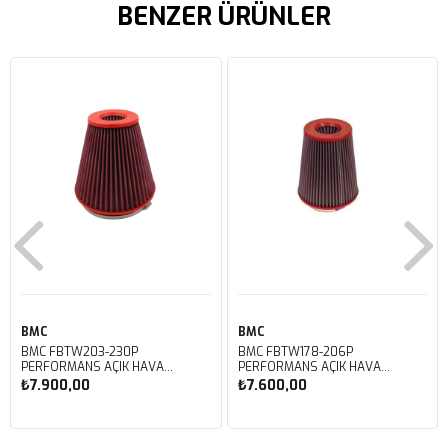
BENZER ÜRÜNLER
BMC
BMC
BMC FBTW203-230P
BMC FBTW178-206P
PERFORMANS AÇIK HAVA
PERFORMANS AÇIK HAVA
FİLTRESİ
FİLTRESİ
₺7.900,00
₺7.600,00
Sepete Ekle
Sepete Ekle