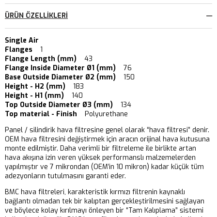
ÜRÜN ÖZELLIKLERI
Single Air
Flanges
1
Flange Length (mm)
43
Flange Inside Diameter Ø1 (mm)
76
Base Outside Diameter Ø2 (mm)
150
Height - H2 (mm)
183
Height - H1 (mm)
140
Top Outside Diameter Ø3 (mm)
134
Top material - Finish
Polyurethane
Panel / silindirik hava filtresine genel olarak “hava filtresi” denir.
OEM hava filtresini değiştirmek için aracın orijinal hava kutusuna
monte edilmiştir. Daha verimli bir filtreleme ile birlikte artan
hava akışına izin veren yüksek performanslı malzemelerden
yapılmıştır ve 7 mikrondan (OEM’in 10 mikron) kadar küçük tüm
adezyonların tutulmasını garanti eder.
BMC hava filtreleri, karakteristik kırmızı filtrenin kaynaklı
bağlantı olmadan tek bir kalıptan gerçekleştirilmesini sağlayan
ve böylece kolay kırılmayı önleyen bir “Tam Kalıplama” sistemi