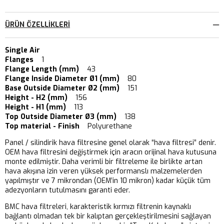
ÜRÜN ÖZELLIKLERI
Single Air
Flanges
1
Flange Length (mm)
43
Flange Inside Diameter Ø1 (mm)
80
Base Outside Diameter Ø2 (mm)
151
Height - H2 (mm)
156
Height - H1 (mm)
113
Top Outside Diameter Ø3 (mm)
138
Top material - Finish
Polyurethane
Panel / silindirik hava filtresine genel olarak “hava filtresi” denir.
OEM hava filtresini değiştirmek için aracın orijinal hava kutusuna
monte edilmiştir. Daha verimli bir filtreleme ile birlikte artan
hava akışına izin veren yüksek performanslı malzemelerden
yapılmıştır ve 7 mikrondan (OEM’in 10 mikron) kadar küçük tüm
adezyonların tutulmasını garanti eder.
BMC hava filtreleri, karakteristik kırmızı filtrenin kaynaklı
bağlantı olmadan tek bir kalıptan gerçekleştirilmesini sağlayan