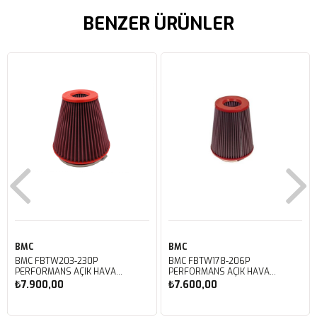
BENZER ÜRÜNLER
BMC
BMC
BMC FBTW203-230P
BMC FBTW178-206P
PERFORMANS AÇIK HAVA
PERFORMANS AÇIK HAVA
FİLTRESİ
FİLTRESİ
₺7.900,00
₺7.600,00