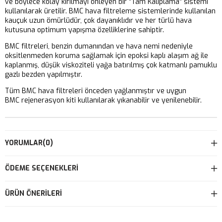
ve böylece kolay kırılmayı önleyen bir “Tam Kalıplama” sistemi
kullanılarak üretilir. BMC hava filtreleme sistemlerinde kullanılan
kauçuk uzun ömürlüdür, çok dayanıklıdır ve her türlü hava
kutusuna optimum yapışma özelliklerine sahiptir.
BMC filtreleri, benzin dumanından ve hava nemi nedeniyle
oksitlenmeden koruma sağlamak için epoksi kaplı alaşım ağ ile
kaplanmış, düşük viskoziteli yağa batırılmış çok katmanlı pamuklu
gazlı bezden yapılmıştır.
Tüm BMC hava filtreleri önceden yağlanmıştır ve uygun
BMC rejenerasyon kiti kullanılarak yıkanabilir ve yenilenebilir.
YORUMLAR
(0)
ÖDEME SEÇENEKLERI
ÜRÜN ÖNERILERI