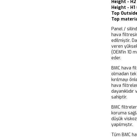
Height - H
Height - H1
Top Outsid
Top materia
Panel / silin
hava filtresi
edilmiştir. D
veren yükse
(OEM’in 10 m
eder.
BMC hava filt
olmadan tek 
kırılmayı önl
hava filtrel
dayanıklıdır
sahiptir.
BMC filtrele
koruma sağla
düşük viskoz
yapılmıştır.
Tüm BMC hava