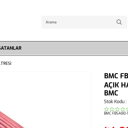
SATANLAR
LTRESİ
BMC FB
AÇIK H
BMC
Stok Kodu
BMC FBSA80-1