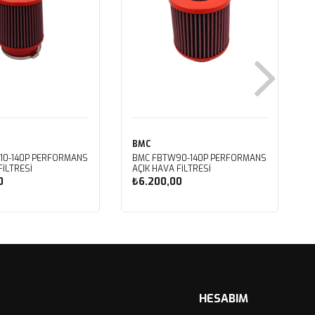
BMC
10-140P PERFORMANS
BMC FBTW90-140P PERFORMANS
FİLTRESİ
AÇIK HAVA FİLTRESİ
0
₺6.200,00
ete Ekle
Sepete Ekle
HESABIM