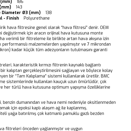
2 (mm)
186
 (mm)
143
e Diameter Ø3 (mm)
138
l - Finish
Polyurethane
dirik hava filtresine genel olarak “hava filtresi” denir. OEM
ni değiştirmek için aracın orijinal hava kutusuna monte
aha verimli bir filtreleme ile birlikte artan hava akışına izin
k performanslı malzemelerden yapılmıştır ve 7 mikrondan
ikron) kadar küçük tüm adezyonların tutulmasını garanti
releri, karakteristik kırmızı filtrenin kaynaklı bağlantı
bir kalıptan gerçekleştirilmesini sağlayan ve böylece kolay
eyen bir “Tam Kalıplama” sistemi kullanılarak üretilir. BMC
eme sistemlerinde kullanılan kauçuk uzun ömürlüdür, çok
 ve her türlü hava kutusuna optimum yapışma özelliklerine
ri, benzin dumanından ve hava nemi nedeniyle oksitlenmeden
mak için epoksi kaplı alaşım ağ ile kaplanmış,
iteli yağa batırılmış çok katmanlı pamuklu gazlı bezden
 filtreleri önceden yağlanmıştır ve uygun