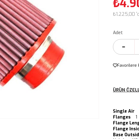
₺4.9
₺1.225,00
'
Adet
Favorilere 
ÜRÜN ÖZELL
Single Air
Flanges
1
Flange Le
Flange Insi
Base Outsi