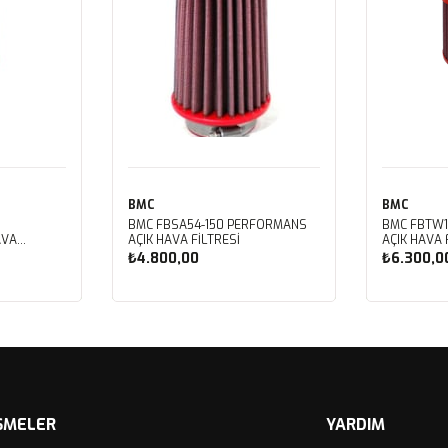
BMC
BMC
BMC FBSA54-150 PERFORMANS
BMC FBTW1
AVA
AÇIK HAVA FİLTRESİ
AÇIK HAVA 
₺4.800,00
₺6.300,0
Sepete Ekle
Sep
ŞMELER
YARDIM