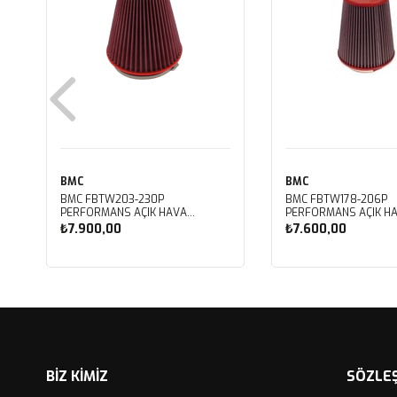
BMC
BMC
BMC FBTW203-230P
BMC FBTW178-206P
PERFORMANS AÇIK HAVA
PERFORMANS AÇIK H
FİLTRESİ
FİLTRESİ
₺7.900,00
₺7.600,00
Sepete Ekle
Sepete Ekle
BİZ KİMİZ
SÖZLE