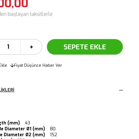
00,00
den başlayan taksitlerle
Ekle
Fiyat Düşünce Haber Ver
IKLERI
ngth (mm)
43
de Diameter Ø1 (mm)
80
de Diameter Ø2 (mm)
152