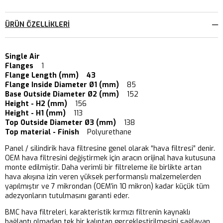
ÜRÜN ÖZELLIKLERI
Single Air
Flanges
1
Flange Length (mm) 43
Flange Inside Diameter Ø1 (mm)
85
Base Outside Diameter Ø2 (mm)
152
Height - H2 (mm)
156
Height - H1 (mm)
113
Top Outside Diameter Ø3 (mm)
138
Top material - Finish
Polyurethane
Panel / silindirik hava filtresine genel olarak “hava filtresi” denir.
OEM hava filtresini değiştirmek için aracın orijinal hava kutusuna
monte edilmiştir. Daha verimli bir filtreleme ile birlikte artan
hava akışına izin veren yüksek performanslı malzemelerden
yapılmıştır ve 7 mikrondan (OEM’in 10 mikron) kadar küçük tüm
adezyonların tutulmasını garanti eder.
BMC hava filtreleri, karakteristik kırmızı filtrenin kaynaklı
bağlantı olmadan tek bir kalıptan gerçekleştirilmesini sağlayan