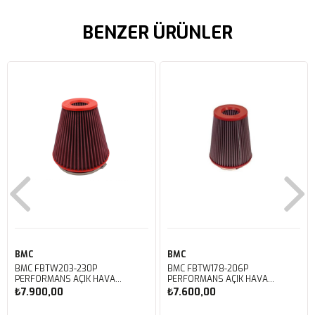
BENZER ÜRÜNLER
BMC
BMC
BMC FBTW203-230P
BMC FBTW178-206P
PERFORMANS AÇIK HAVA
PERFORMANS AÇIK HAVA
FİLTRESİ
FİLTRESİ
₺7.900,00
₺7.600,00