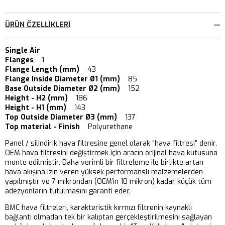
ÜRÜN ÖZELLIKLERI
Single Air
Flanges
1
Flange Length (mm)
43
Flange Inside Diameter Ø1 (mm)
85
Base Outside Diameter Ø2 (mm)
152
Height - H2 (mm)
186
Height - H1 (mm)
143
Top Outside Diameter Ø3 (mm)
137
Top material - Finish
Polyurethane
Panel / silindirik hava filtresine genel olarak “hava filtresi” denir.
OEM hava filtresini değiştirmek için aracın orijinal hava kutusuna
monte edilmiştir. Daha verimli bir filtreleme ile birlikte artan
hava akışına izin veren yüksek performanslı malzemelerden
yapılmıştır ve 7 mikrondan (OEM’in 10 mikron) kadar küçük tüm
adezyonların tutulmasını garanti eder.
BMC hava filtreleri, karakteristik kırmızı filtrenin kaynaklı
bağlantı olmadan tek bir kalıptan gerçekleştirilmesini sağlayan