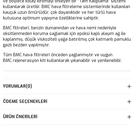
ve böylece kolay kırılmayı önleyen bir “Tam Kalıplama” sistemi
kullanılarak üretilir. BMC hava filtreleme sistemlerinde kullanılan
kauçuk uzun ömürlüdür, çok dayanıklıdır ve her türlü hava
kutusuna optimum yapışma özelliklerine sahiptir.
BMC filtreleri, benzin dumanından ve hava nemi nedeniyle
oksitlenmeden koruma sağlamak için epoksi kaplı alaşım ağ ile
kaplanmış, düşük viskoziteli yağa batırılmış çok katmanlı pamuklu
gazlı bezden yapılmıştır.
Tüm BMC hava filtreleri önceden yağlanmıştır ve uygun
BMC rejenerasyon kiti kullanılarak yıkanabilir ve yenilenebilir.
YORUMLAR
(0)
ÖDEME SEÇENEKLERI
ÜRÜN ÖNERILERI