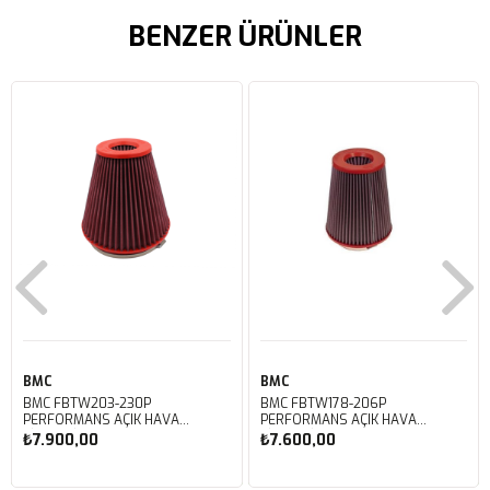
BENZER ÜRÜNLER
BMC
BMC
BMC FBTW203-230P
BMC FBTW178-206P
PERFORMANS AÇIK HAVA
PERFORMANS AÇIK HAVA
FİLTRESİ
FİLTRESİ
₺7.900,00
₺7.600,00