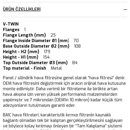
ÜRÜN ÖZELLIKLERI
V-TWIN
Flanges
1
Flange Length (mm)
25
Flange Inside Diameter Ø1 (mm
) 70
Base Outside Diameter Ø2 (mm)
108
Height - H2 (mm)
179
Height - H1 (mm)
154
Top Outside Diameter Ø3 (mm)
84
Top material - Finish
Metal
Panel / silindirik hava filtresine genel olarak “hava filtresi” denir.
OEM hava filtresini değiştirmek için aracın orijinal hava kutusuna
monte edilmiştir. Daha verimli bir filtreleme ile birlikte artan
hava akışına izin veren yüksek performanslı malzemelerden
yapılmıştır ve 7 mikrondan (OEM’in 10 mikron) kadar küçük tüm
adezyonların tutulmasını garanti eder.
BMC hava filtreleri, karakteristik kırmızı filtrenin kaynaklı
bağlantı olmadan tek bir kalıptan gerçekleştirilmesini sağlayan
ve böylece kolay kırılmayı önleyen bir “Tam Kalıplama” sistemi