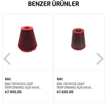
BENZER ÜRÜNLER
BMC
BMC
BMC FBTW203-230P
BMC FBTW178-206P
PERFORMANS AÇIK HAVA
PERFORMANS AÇIK HAVA
FİLTRESİ
FİLTRESİ
₺7.900,00
₺7.600,00
Sepete Ekle
Sepete Ekle