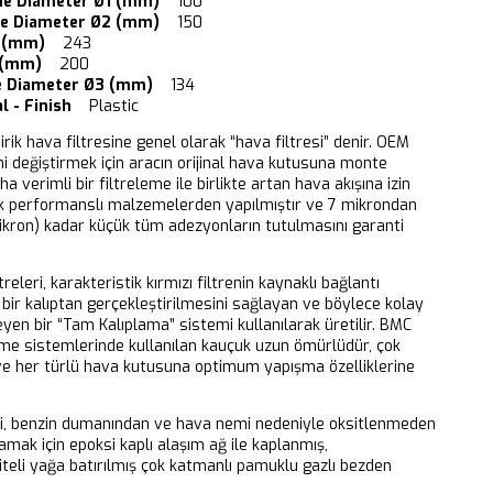
de Diameter Ø1 (mm)
100
de Diameter Ø2 (mm)
150
2 (mm)
243
 (mm)
200
e Diameter Ø3 (mm)
134
l - Finish
Plastic
dirik hava filtresine genel olarak “hava filtresi” denir. OEM
ni değiştirmek için aracın orijinal hava kutusuna monte
aha verimli bir filtreleme ile birlikte artan hava akışına izin
k performanslı malzemelerden yapılmıştır ve 7 mikrondan
ikron) kadar küçük tüm adezyonların tutulmasını garanti
releri, karakteristik kırmızı filtrenin kaynaklı bağlantı
bir kalıptan gerçekleştirilmesini sağlayan ve böylece kolay
eyen bir “Tam Kalıplama” sistemi kullanılarak üretilir. BMC
eme sistemlerinde kullanılan kauçuk uzun ömürlüdür, çok
 ve her türlü hava kutusuna optimum yapışma özelliklerine
ri, benzin dumanından ve hava nemi nedeniyle oksitlenmeden
mak için epoksi kaplı alaşım ağ ile kaplanmış,
iteli yağa batırılmış çok katmanlı pamuklu gazlı bezden