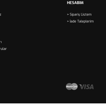
HESABIM
z
> Sipariş Listem
> İade Taleplerim
rı
rular