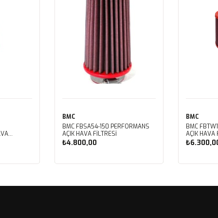
BMC
BMC
BMC FBSA54-150 PERFORMANS
BMC FBTW1
AVA
AÇIK HAVA FİLTRESİ
AÇIK HAVA 
₺4.800,00
₺6.300,0
Sepete Ekle
Sep