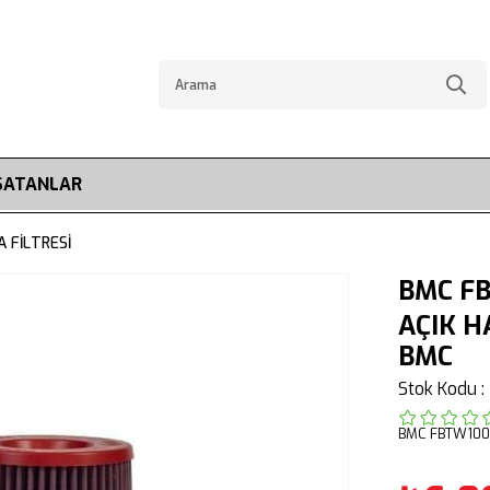
SATANLAR
 FİLTRESİ
BMC F
AÇIK H
BMC
Stok Kodu
BMC FBTW100