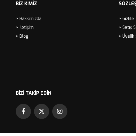
BİZ KİMİZ
SÖZLE
> Hakkımızda
> Gizlilik
> İletişim
> Satış 
> Blog
> Üyelik
BIZI TAKIP EDIN