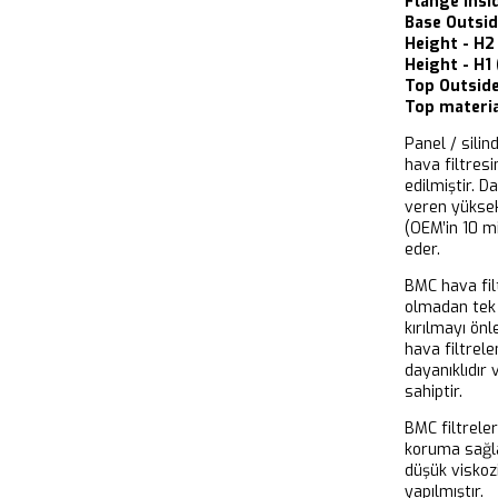
Flange Insi
Base Outsi
Height - H
Height - H1
Top Outsid
Top materia
Panel / silin
hava filtresi
edilmiştir. D
veren yükse
(OEM’in 10 m
eder.
BMC hava filt
olmadan tek 
kırılmayı önl
hava filtrel
dayanıklıdır
sahiptir.
BMC filtrele
koruma sağla
düşük viskoz
yapılmıştır.