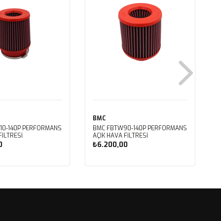
BMC
10-140P PERFORMANS
BMC FBTW90-140P PERFORMANS
FİLTRESİ
AÇIK HAVA FİLTRESİ
0
₺6.200,00
ete Ekle
Sepete Ekle