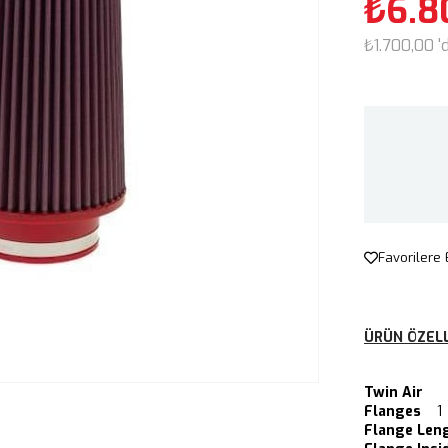
₺6.8
₺1.700,00
'
Favorilere 
ÜRÜN ÖZELL
Twin Air
Flanges
1
Flange Len