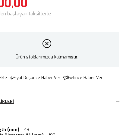
00,00
den başlayan taksitlerle
Ürün stoklarımızda kalmamıştır.
Ekle
Fiyat Düşünce Haber Ver
Gelince Haber Ver
IKLERI
gth (mm)
43