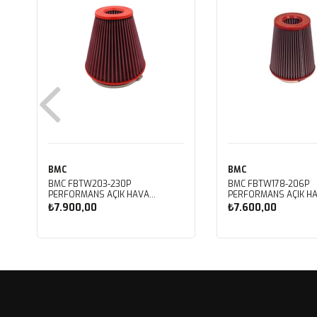
BMC
BMC
BMC FBTW203-230P
BMC FBTW178-206P
PERFORMANS AÇIK HAVA
PERFORMANS AÇIK H
FİLTRESİ
FİLTRESİ
₺7.900,00
₺7.600,00
Sepete Ekle
Sepete Ekle