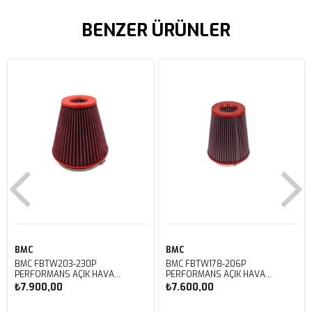
BENZER ÜRÜNLER
BMC
BMC
BMC FBTW203-230P
BMC FBTW178-206P
PERFORMANS AÇIK HAVA
PERFORMANS AÇIK HAVA
FİLTRESİ
FİLTRESİ
₺7.900,00
₺7.600,00