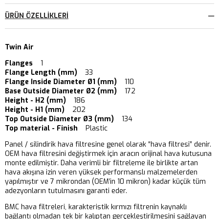
ÜRÜN ÖZELLIKLERI
Twin Air
Flanges
1
Flange Length (mm)
33
Flange Inside Diameter Ø1 (mm)
110
Base Outside Diameter Ø2 (mm)
172
Height - H2 (mm)
186
Height - H1 (mm)
202
Top Outside Diameter Ø3 (mm)
134
Top material - Finish
Plastic
Panel / silindirik hava filtresine genel olarak “hava filtresi” denir.
OEM hava filtresini değiştirmek için aracın orijinal hava kutusuna
monte edilmiştir. Daha verimli bir filtreleme ile birlikte artan
hava akışına izin veren yüksek performanslı malzemelerden
yapılmıştır ve 7 mikrondan (OEM’in 10 mikron) kadar küçük tüm
adezyonların tutulmasını garanti eder.
BMC hava filtreleri, karakteristik kırmızı filtrenin kaynaklı
bağlantı olmadan tek bir kalıptan gerçekleştirilmesini sağlayan