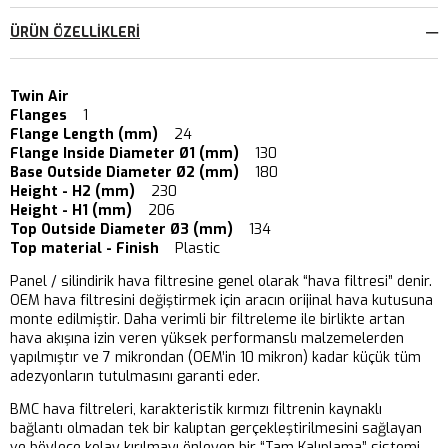
ÜRÜN ÖZELLIKLERI
Twin Air
Flanges
1
Flange Length (mm)
24
Flange Inside Diameter Ø1 (mm)
130
Base Outside Diameter Ø2 (mm)
180
Height - H2 (mm)
230
Height - H1 (mm)
206
Top Outside Diameter Ø3 (mm)
134
Top material - Finish
Plastic
Panel / silindirik hava filtresine genel olarak “hava filtresi” denir.
OEM hava filtresini değiştirmek için aracın orijinal hava kutusuna
monte edilmiştir. Daha verimli bir filtreleme ile birlikte artan
hava akışına izin veren yüksek performanslı malzemelerden
yapılmıştır ve 7 mikrondan (OEM’in 10 mikron) kadar küçük tüm
adezyonların tutulmasını garanti eder.
BMC hava filtreleri, karakteristik kırmızı filtrenin kaynaklı
bağlantı olmadan tek bir kalıptan gerçekleştirilmesini sağlayan
ve böylece kolay kırılmayı önleyen bir “Tam Kalıplama” sistemi