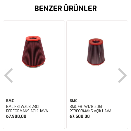
BENZER ÜRÜNLER
BMC
BMC
BMC FBTW203-230P
BMC FBTW178-206P
PERFORMANS AÇIK HAVA
PERFORMANS AÇIK HAVA
FİLTRESİ
FİLTRESİ
₺7.900,00
₺7.600,00