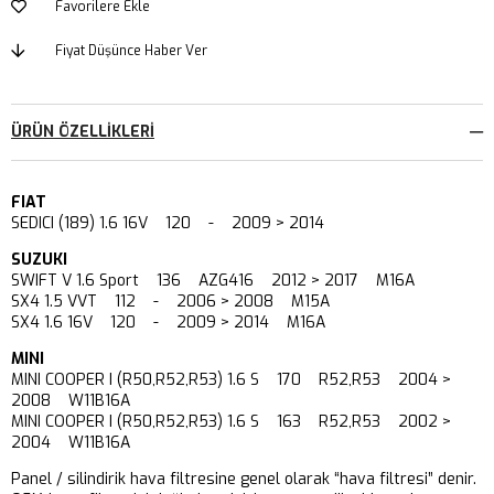
Favorilere Ekle
Fiyat Düşünce Haber Ver
ÜRÜN ÖZELLIKLERI
FIAT
SEDICI (189) 1.6 16V 120 - 2009 > 2014
SUZUKI
SWIFT V 1.6 Sport 136 AZG416 2012 > 2017 M16A
SX4 1.5 VVT 112 - 2006 > 2008 M15A
SX4 1.6 16V 120 - 2009 > 2014 M16A
MINI
MINI COOPER I (R50,R52,R53) 1.6 S 170 R52,R53 2004 >
2008 W11B16A
MINI COOPER I (R50,R52,R53) 1.6 S 163 R52,R53 2002 >
2004 W11B16A
Panel / silindirik hava filtresine genel olarak “hava filtresi” denir.