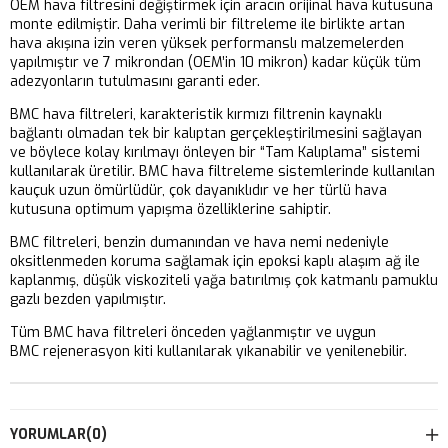
OEM hava filtresini değiştirmek için aracın orijinal hava kutusuna
monte edilmiştir. Daha verimli bir filtreleme ile birlikte artan
hava akışına izin veren yüksek performanslı malzemelerden
yapılmıştır ve 7 mikrondan (OEM’in 10 mikron) kadar küçük tüm
adezyonların tutulmasını garanti eder.
BMC hava filtreleri, karakteristik kırmızı filtrenin kaynaklı
bağlantı olmadan tek bir kalıptan gerçekleştirilmesini sağlayan
ve böylece kolay kırılmayı önleyen bir “Tam Kalıplama” sistemi
kullanılarak üretilir. BMC hava filtreleme sistemlerinde kullanılan
kauçuk uzun ömürlüdür, çok dayanıklıdır ve her türlü hava
kutusuna optimum yapışma özelliklerine sahiptir.
BMC filtreleri, benzin dumanından ve hava nemi nedeniyle
oksitlenmeden koruma sağlamak için epoksi kaplı alaşım ağ ile
kaplanmış, düşük viskoziteli yağa batırılmış çok katmanlı pamuklu
gazlı bezden yapılmıştır.
Tüm BMC hava filtreleri önceden yağlanmıştır ve uygun
BMC rejenerasyon kiti kullanılarak yıkanabilir ve yenilenebilir.
YORUMLAR
(0)