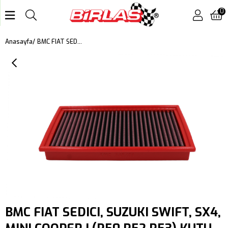
0
BMC FIAT SEDICI, SUZUKI SWIFT, SX4, MINI COOPER I (R50,R52,R53) KUTU İÇİ PERFORMANS HAVA FİLTRESİ FB345/01
Anasayfa
BMC FIAT SEDICI, SUZUKI SWIFT, SX4,