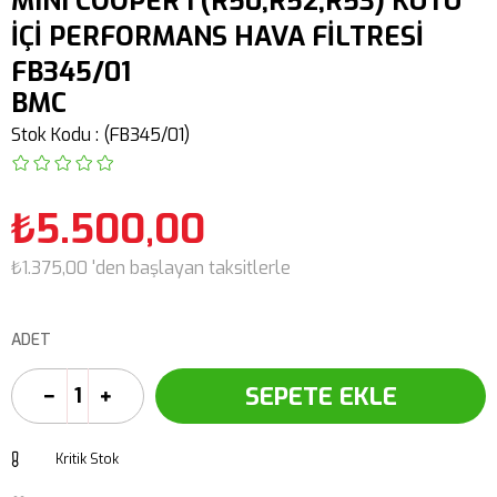
MINI COOPER I (R50,R52,R53) KUTU
İÇİ PERFORMANS HAVA FİLTRESİ
FB345/01
BMC
Stok Kodu
(FB345/01)
₺5.500,00
₺1.375,00
'den başlayan taksitlerle
ADET
Kritik Stok