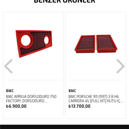
BENZER ÜRÜNLER
BMC
BMC
BMC APRILIA DORSODURO 750
BMC PORSCHE 911 (997) 3.8 H6
FACTORY, DORSODURO
CARRERA 4S [FULL KIT] KUTU İÇİ
900, SHIVER 750 GT, SHIVER
PERFORMANS HAVA FİLTRESİ
₺6.900,00
₺13.700,00
750 KUTU İÇİ PERFORMANS
FB468/20
HAVA FİLTRESİ FM617/20
Sepete Ekle
Sepete Ekle