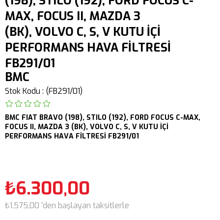
(198), STILO (192), FORD FOCUS C-
MAX, FOCUS II, MAZDA 3
(BK), VOLVO C, S, V KUTU İÇİ
PERFORMANS HAVA FİLTRESİ
FB291/01
BMC
Stok Kodu
(FB291/01)
BMC FIAT BRAVO (198), STILO (192), FORD FOCUS C-MAX,
FOCUS II,
MAZDA 3 (BK),
VOLVO C, S, V
KUTU İÇİ
PERFORMANS HAVA FİLTRESİ FB291/01
₺6.300,00
₺1.575,00
'den başlayan taksitlerle