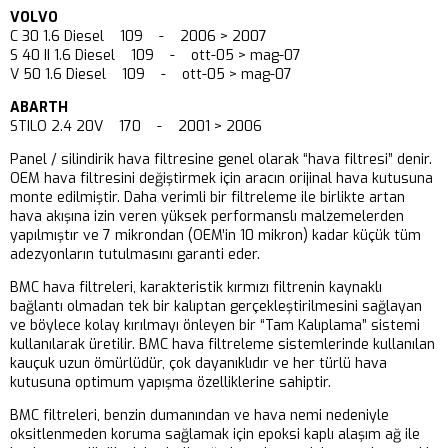
VOLVO
C 30 1.6 Diesel 109 - 2006 > 2007
S 40 II 1.6 Diesel 109 - ott-05 > mag-07
V 50 1.6 Diesel 109 - ott-05 > mag-07
ABARTH
STILO 2.4 20V 170 - 2001 > 2006
Panel / silindirik hava filtresine genel olarak “hava filtresi” denir.
OEM hava filtresini değiştirmek için aracın orijinal hava kutusuna
monte edilmiştir. Daha verimli bir filtreleme ile birlikte artan
hava akışına izin veren yüksek performanslı malzemelerden
yapılmıştır ve 7 mikrondan (OEM’in 10 mikron) kadar küçük tüm
adezyonların tutulmasını garanti eder.
BMC hava filtreleri, karakteristik kırmızı filtrenin kaynaklı
bağlantı olmadan tek bir kalıptan gerçekleştirilmesini sağlayan
ve böylece kolay kırılmayı önleyen bir “Tam Kalıplama” sistemi
kullanılarak üretilir. BMC hava filtreleme sistemlerinde kullanılan
kauçuk uzun ömürlüdür, çok dayanıklıdır ve her türlü hava
kutusuna optimum yapışma özelliklerine sahiptir.
BMC filtreleri, benzin dumanından ve hava nemi nedeniyle
oksitlenmeden koruma sağlamak için epoksi kaplı alaşım ağ ile