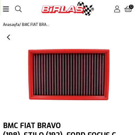
0
BMC FIAT BRAVO (198), STILO (192), FORD FOCUS C-MAX, FOCUS II, MAZDA 3 (BK), VOLVO C, S, V KUTU İÇİ PERFORMANS HAVA FİLTRESİ FB291/01
Anasayfa
BMC FIAT BRAVO