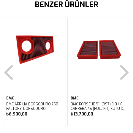
BENZER ÜRÜNLER
BMC
BMC
BMC APRILIA DORSODURO 750
BMC PORSCHE 911 (997) 3.8 H6
FACTORY, DORSODURO
CARRERA 4S [FULL KIT] KUTU İÇİ
900, SHIVER 750 GT, SHIVER
PERFORMANS HAVA FİLTRESİ
₺6.900,00
₺13.700,00
750 KUTU İÇİ PERFORMANS
FB468/20
HAVA FİLTRESİ FM617/20
Sepete Ekle
Sepete Ekle