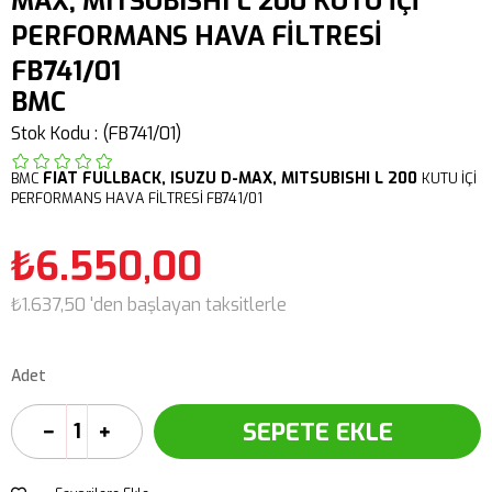
MAX, MITSUBISHI L 200 KUTU İÇİ
PERFORMANS HAVA FİLTRESİ
FB741/01
BMC
Stok Kodu
(FB741/01)
FIAT
FULLBACK,
ISUZU D-MAX,
MITSUBISHI L 200
BMC
KUTU İÇİ
PERFORMANS HAVA FİLTRESİ FB741/01
₺6.550,00
₺1.637,50
'den başlayan taksitlerle
Adet