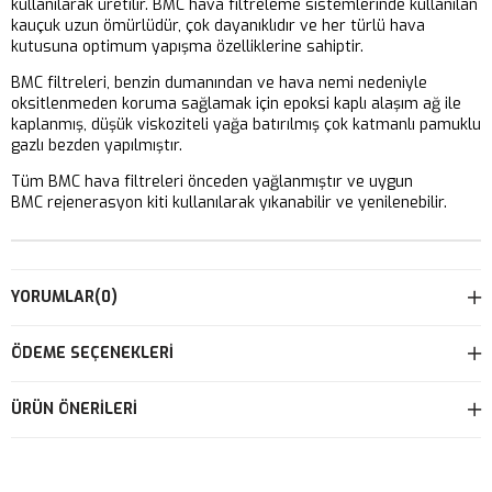
kullanılarak üretilir. BMC hava filtreleme sistemlerinde kullanılan
kauçuk uzun ömürlüdür, çok dayanıklıdır ve her türlü hava
kutusuna optimum yapışma özelliklerine sahiptir.
BMC filtreleri, benzin dumanından ve hava nemi nedeniyle
oksitlenmeden koruma sağlamak için epoksi kaplı alaşım ağ ile
kaplanmış, düşük viskoziteli yağa batırılmış çok katmanlı pamuklu
gazlı bezden yapılmıştır.
Tüm BMC hava filtreleri önceden yağlanmıştır ve uygun
BMC rejenerasyon kiti kullanılarak yıkanabilir ve yenilenebilir.
YORUMLAR
(0)
ÖDEME SEÇENEKLERI
ÜRÜN ÖNERILERI