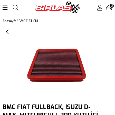
0
BMC FIAT FULLBACK, ISUZU D-MAX, MITSUBISHI L 200 KUTU İÇİ PERFORMANS HAVA FİLTRESİ FB741/01
Anasayfa
BMC FIAT FULLBACK, ISUZU D-