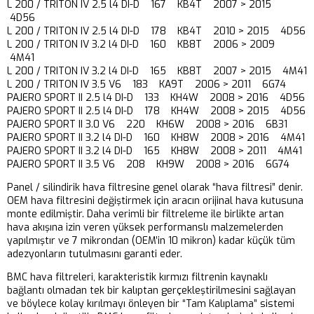
L 200 / TRITON IV 2.5 l4 DI-D 167 KB4T 2007 > 2015
4D56
L 200 / TRITON IV 2.5 l4 DI-D 178 KB4T 2010 > 2015 4D56
L 200 / TRITON IV 3.2 l4 DI-D 160 KB8T 2006 > 2009
4M41
L 200 / TRITON IV 3.2 l4 DI-D 165 KB8T 2007 > 2015 4M41
L 200 / TRITON IV 3.5 V6 183 KA9T 2006 > 2011 6G74
PAJERO SPORT II 2.5 l4 DI-D 133 KH4W 2008 > 2016 4D56
PAJERO SPORT II 2.5 l4 DI-D 178 KH4W 2008 > 2015 4D56
PAJERO SPORT II 3.0 V6 220 KH6W 2008 > 2016 6B31
PAJERO SPORT II 3.2 l4 DI-D 160 KH8W 2008 > 2016 4M41
PAJERO SPORT II 3.2 l4 DI-D 165 KH8W 2008 > 2011 4M41
PAJERO SPORT II 3.5 V6 208 KH9W 2008 > 2016 6G74
Panel / silindirik hava filtresine genel olarak “hava filtresi” denir.
OEM hava filtresini değiştirmek için aracın orijinal hava kutusuna
monte edilmiştir. Daha verimli bir filtreleme ile birlikte artan
hava akışına izin veren yüksek performanslı malzemelerden
yapılmıştır ve 7 mikrondan (OEM’in 10 mikron) kadar küçük tüm
adezyonların tutulmasını garanti eder.
BMC hava filtreleri, karakteristik kırmızı filtrenin kaynaklı
bağlantı olmadan tek bir kalıptan gerçekleştirilmesini sağlayan
ve böylece kolay kırılmayı önleyen bir “Tam Kalıplama” sistemi