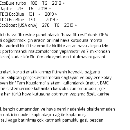
0 EcoBlue turbo 180 T6 2018 >
0 Raptor 213 T6 2018 >
 TDCi EcoBlue 131 - 2019 >
 TDCi EcoBlue 170 - 2019 >
 EcoBoost [USA only] 270 T6 2019 >
dirik hava filtresine genel olarak “hava filtresi” denir. OEM
ni değiştirmek için aracın orijinal hava kutusuna monte
aha verimli bir filtreleme ile birlikte artan hava akışına izin
k performanslı malzemelerden yapılmıştır ve 7 mikrondan
ikron) kadar küçük tüm adezyonların tutulmasını garanti
releri, karakteristik kırmızı filtrenin kaynaklı bağlantı
bir kalıptan gerçekleştirilmesini sağlayan ve böylece kolay
eyen bir “Tam Kalıplama” sistemi kullanılarak üretilir. BMC
eme sistemlerinde kullanılan kauçuk uzun ömürlüdür, çok
 ve her türlü hava kutusuna optimum yapışma özelliklerine
ri, benzin dumanından ve hava nemi nedeniyle oksitlenmeden
mak için epoksi kaplı alaşım ağ ile kaplanmış,
iteli yağa batırılmış çok katmanlı pamuklu gazlı bezden