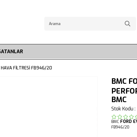
SATANLAR
 HAVA FİLTRESİ FB946/20
BMC FO
PERFOR
BMC
Stok Kodu
FORD
E
BMC
FB946/20