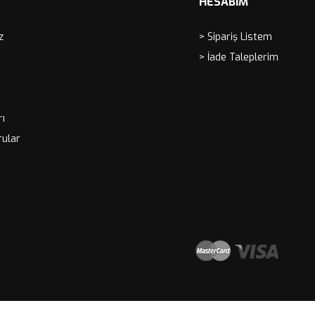
HESABIM
z
> Sipariş Listem
> İade Taleplerim
rı
rular