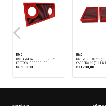
BMC
BMC
BMC APRILIA DORSODURO 750
BMC PORSCHE 911 (997
FACTORY, DORSODURO
CARRERA 4S [FULL KIT
900, SHIVER 750 GT, SHIVER
PERFORMANS HAVA Fİ
₺6.900,00
₺13.700,00
750 KUTU İÇİ PERFORMANS HAVA
FB468/20
FİLTRESİ FM617/20
Sepete Ekle
Sepete Ekle