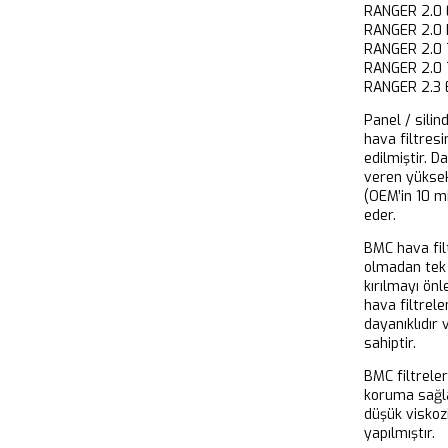
RANGER 2.
RANGER 2.
RANGER 2.0
RANGER 2.0
RANGER 2.3
Panel / silin
hava filtresi
edilmiştir. D
veren yükse
(OEM’in 10 m
eder.
BMC hava filt
olmadan tek 
kırılmayı önl
hava filtrel
dayanıklıdır
sahiptir.
BMC filtrele
koruma sağla
düşük viskoz
yapılmıştır.