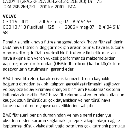
CADDY III (2KA,2KH,2CA,2CH,2KB,2KJ,2CB,2CJ) 1.4 75
2KA,2KB,2KH,2KJ 2004 > 2010 BCA
VOLVO
C 30 1.6 100 - 2006 > mag-07 B 4164 S3
C 30 1.8 / 1.8 Flexifuel 125 - 2006 > mag-07 B 4184 S11/
S8
Panel / silindirik hava filtresine genel olarak “hava filtresi” denir.
OEM hava filtresini değiştirmek için aracın orijinal hava kutusuna
monte edilmiştir. Daha verimli bir filtreleme ile birlikte artan
hava akışına izin veren yüksek performanslı malzemelerden
yapılmıştır ve 7 mikrondan (OEM’in 10 mikron) kadar küçük tüm
adezyonların tutulmasını garanti eder.
BMC hava filtreleri, karakteristik kırmızı filtrenin kaynaklı
bağlantı olmadan tek bir kalıptan gerçekleştirilmesini sağlayan
ve böylece kolay kırılmayı önleyen bir “Tam Kalıplama” sistemi
kullanılarak üretilir. BMC hava filtreleme sistemlerinde kullanılan
kauçuk uzun ömürlüdür, çok dayanıklıdır ve her türlü hava
kutusuna optimum yapışma özelliklerine sahiptir.
BMC filtreleri, benzin dumanından ve hava nemi nedeniyle
oksitlenmeden koruma sağlamak için epoksi kaplı alaşım ağ ile
kaplanmış, düşük viskoziteli yağa batırılmış çok katmanlı pamuklu