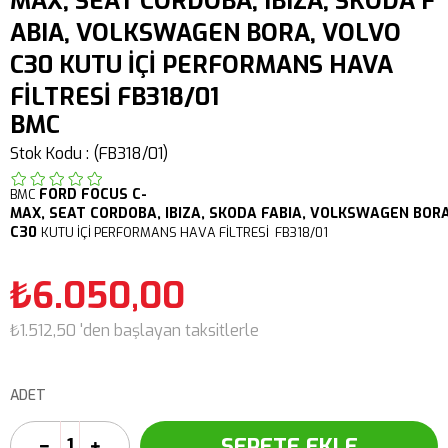
MAX, SEAT CORDOBA, IBIZA, SKODA F
ABIA, VOLKSWAGEN BORA, VOLVO
C30 KUTU İÇİ PERFORMANS HAVA
FİLTRESİ FB318/01
BMC
Stok Kodu
(FB318/01)
FORD
FOCUS
C-
BMC
MAX,
SEAT CORDOBA, IBIZA,
SKODA FABIA,
VOLKSWAGEN BOR
C30
KUTU İÇİ PERFORMANS HAVA FİLTRESİ FB318/01
₺6.050,00
₺1.512,50
'den başlayan taksitlerle
ADET