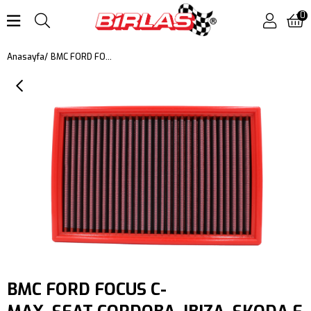
0
BMC FORD FOCUS C-MAX, SEAT CORDOBA, IBIZA, SKODA FABIA, VOLKSWAGEN BORA, VOLVO C30 KUTU İÇİ PERFORMANS HAVA FİLTRESİ FB318/01
Anasayfa
BMC FORD FOCUS C-