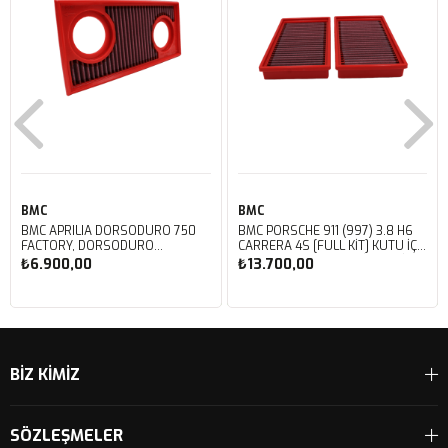
BMC
BMC
BMC APRILIA DORSODURO 750
BMC PORSCHE 911 (997) 3.8 H6
FACTORY, DORSODURO
CARRERA 4S [FULL KIT] KUTU İÇİ
900, SHIVER 750 GT, SHIVER
PERFORMANS HAVA FİLTRESİ
₺6.900,00
₺13.700,00
750 KUTU İÇİ PERFORMANS
FB468/20
HAVA FİLTRESİ FM617/20
Sepete Ekle
Sepete Ekle
BİZ KİMİZ
SÖZLEŞMELER