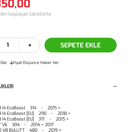
350,00
'den başlayan taksitlerle
Ekle
Fiyat Düşünce Haber Ver
IKLERI
.3 I4 EcoBoost 314 - 2015 >
3 I4 EcoBoost [EU] 290 - 2018 >
3 I4 EcoBoost [EU] 317 - 2015 >
.7 V6 304 - 2014 > 2017
.0 V8 BULLITT 480 - 2019 >