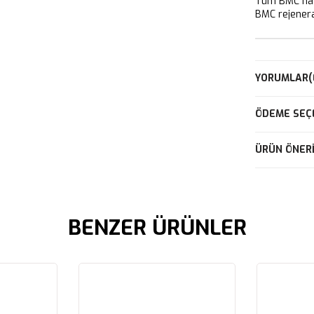
Tüm BMC hava
BMC rejeneras
YORUMLAR
(
ÖDEME SEÇ
ÜRÜN ÖNERI
BENZER ÜRÜNLER