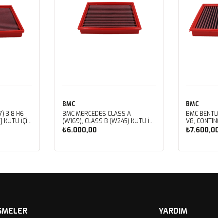
BMC
BMC
) 3.8 H6
BMC MERCEDES CLASS A
BMC BENTL
] KUTU İÇİ
(W169), CLASS B (W245) KUTU İÇİ
V8, CONTIN
LTRESİ
PERFORMANS HAVA FİLTRESİ
V8, CORNIC
₺6.000,00
₺7.600,0
FB459/01
V8, MULSAN
ROYCE CORN
SPIRIT, VO
Sepete Ekle
Sep
İÇİ PERFOR
FB430/01
ŞMELER
YARDIM