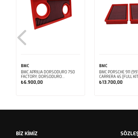
BMC
BMC
BMC APRILIA DORSODURO 750
BMC PORSCHE 911 (997
FACTORY, DORSODURO
CARRERA 4S [FULL KIT
900, SHIVER 750 GT, SHIVER
PERFORMANS HAVA Fİ
₺6.900,00
₺13.700,00
750 KUTU İÇİ PERFORMANS HAVA
FB468/20
FİLTRESİ FM617/20
Sepete Ekle
Sepete Ekle
BİZ KİMİZ
SÖZLE