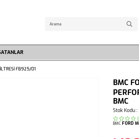
SATANLAR
LTRESİ FB925/01
BMC FO
PERFOR
BMC
Stok Kodu
FORD
M
BMC