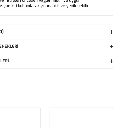
 filtreleri önceden yağlanmıştır ve uygun
yon kiti kullanılarak yıkanabilir ve yenilenebilir.
0)
ENEKLERI
LERI