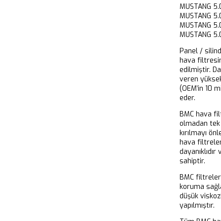
MUSTANG 5
MUSTANG 5
MUSTANG 5
MUSTANG 5.
Panel / silin
hava filtresi
edilmiştir. D
veren yükse
(OEM’in 10 m
eder.
BMC hava filt
olmadan tek 
kırılmayı önl
hava filtrel
dayanıklıdır
sahiptir.
BMC filtrele
koruma sağla
düşük viskoz
yapılmıştır.