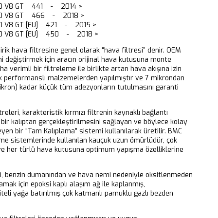
.0 V8 GT 441 - 2014 >
.0 V8 GT 466 - 2018 >
.0 V8 GT [EU] 421 - 2015 >
0 V8 GT [EU] 450 - 2018 >
dirik hava filtresine genel olarak “hava filtresi” denir. OEM
ni değiştirmek için aracın orijinal hava kutusuna monte
aha verimli bir filtreleme ile birlikte artan hava akışına izin
k performanslı malzemelerden yapılmıştır ve 7 mikrondan
ikron) kadar küçük tüm adezyonların tutulmasını garanti
releri, karakteristik kırmızı filtrenin kaynaklı bağlantı
bir kalıptan gerçekleştirilmesini sağlayan ve böylece kolay
eyen bir “Tam Kalıplama” sistemi kullanılarak üretilir. BMC
eme sistemlerinde kullanılan kauçuk uzun ömürlüdür, çok
 ve her türlü hava kutusuna optimum yapışma özelliklerine
ri, benzin dumanından ve hava nemi nedeniyle oksitlenmeden
mak için epoksi kaplı alaşım ağ ile kaplanmış,
iteli yağa batırılmış çok katmanlı pamuklu gazlı bezden