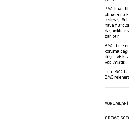
BMC hava filt
olmadan tek 
kırılmayı önl
hava filtrel
dayanıklıdır
sahiptir.
BMC filtrele
koruma sağla
düşük viskoz
yapılmıştır.
Tüm BMC hava
BMC rejeneras
YORUMLAR
(
ÖDEME SEÇ