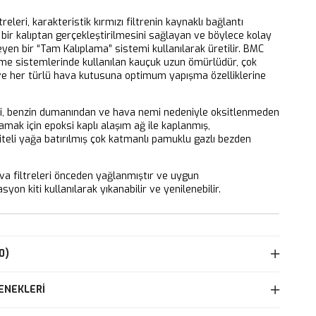
releri, karakteristik kırmızı filtrenin kaynaklı bağlantı
bir kalıptan gerçekleştirilmesini sağlayan ve böylece kolay
eyen bir “Tam Kalıplama” sistemi kullanılarak üretilir. BMC
eme sistemlerinde kullanılan kauçuk uzun ömürlüdür, çok
 ve her türlü hava kutusuna optimum yapışma özelliklerine
ri, benzin dumanından ve hava nemi nedeniyle oksitlenmeden
mak için epoksi kaplı alaşım ağ ile kaplanmış,
iteli yağa batırılmış çok katmanlı pamuklu gazlı bezden
 filtreleri önceden yağlanmıştır ve uygun
yon kiti kullanılarak yıkanabilir ve yenilenebilir.
0)
ENEKLERI