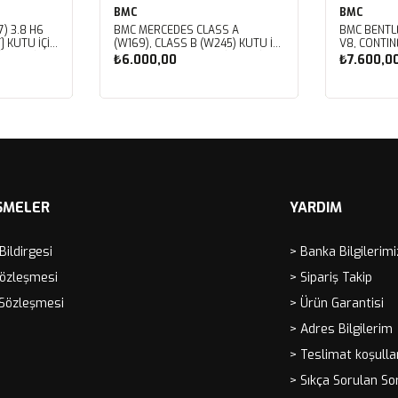
BMC
BMC
) 3.8 H6
BMC MERCEDES CLASS A
BMC BENTL
] KUTU İÇİ
(W169), CLASS B (W245) KUTU İÇİ
V8, CONTIN
LTRESİ
PERFORMANS HAVA FİLTRESİ
V8, CORNIC
₺6.000,00
₺7.600,0
FB459/01
V8, MULSAN
ROYCE CORN
SPIRIT, VO
Sepete Ekle
Sep
İÇİ PERFOR
FB430/01
ŞMELER
YARDIM
 Bildirgesi
> Banka Bilgilerimi
Sözleşmesi
> Sipariş Takip
 Sözleşmesi
> Ürün Garantisi
> Adres Bilgilerim
> Teslimat koşulla
> Sıkça Sorulan So