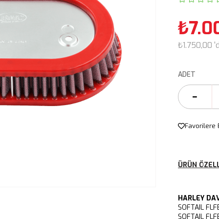
₺7.0
₺1.750,00
'
ADET
Favorilere 
ÜRÜN ÖZELL
HARLEY DA
SOFTAIL FLF
SOFTAIL FLF