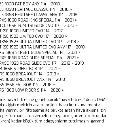
BS 1868 FAT BOY ANX 114 2018
CS 1868 HERITAGE CLASSIC 114 2018 >
CS 1868 HERITAGE CLASSIC ANV 114 2018
RXS 1868 ROAD KING SPECIAL 114 2021 >
TCUTGSE 1923 TRI GLIDE CVO 117 2020 >
TKSE 1868 LIMITED CVO 114 2017
TKSE 1923 LIMITED CVO 117 2020 >
TKSE 1923 ULTRA LIMITED CVO 117 2018 >
TKSE 1923 ULTRA LIMITED CVO ANV 117 2018
XS 1868 STREET GLIDE SPECIAL 114 2021 >
RXS 1868 ROAD GLIDE SPECIAL 114 2021 >
RXSE 1923 ROAD GLIDE CVO 117 2018 > 2019
BB 1868 STREET BOB 114 2021 >
BRS 1868 BREAKOUT 114 2018 >
BRS 1868 BREAKOUT ANX 114 2018
BS 1868 FAT BOB 114 2018 >
RS 1868 LOW RIDER S 114 2020 >
dirik hava filtresine genel olarak “hava filtresi” denir. OEM
ni değiştirmek için aracın orijinal hava kutusuna monte
aha verimli bir filtreleme ile birlikte artan hava akışına izin
k performanslı malzemelerden yapılmıştır ve 7 mikrondan
ikron) kadar küçük tüm adezyonların tutulmasını garanti