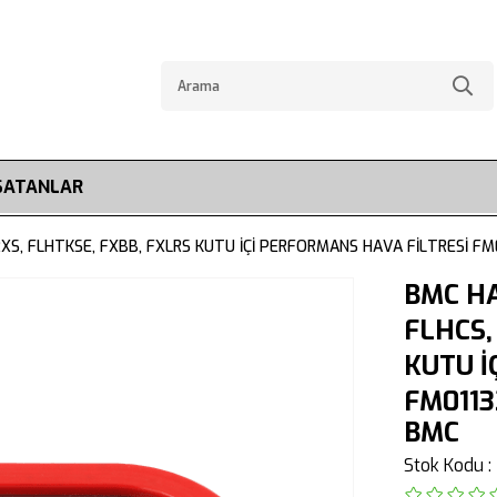
SATANLAR
XS, FLHTKSE, FXBB, FXLRS KUTU İÇİ PERFORMANS HAVA FİLTRESİ FM
BMC HA
FLHCS,
KUTU İ
FM0113
BMC
Stok Kodu