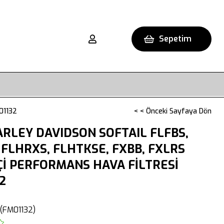
Sepetim
01132
< < Önceki Sayfaya Dön
RLEY DAVIDSON SOFTAIL FLFBS,
 FLHRXS, FLHTKSE, FXBB, FXLRS
Çİ PERFORMANS HAVA FİLTRESİ
2
(FM01132)