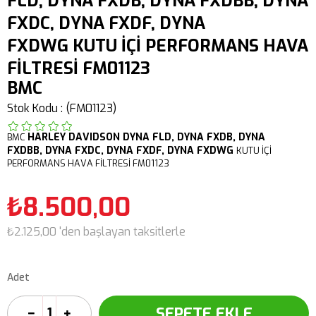
FLD, DYNA FXDB, DYNA FXDBB, DYNA
FXDC, DYNA FXDF, DYNA
FXDWG KUTU İÇİ PERFORMANS HAVA
FİLTRESİ FM01123
BMC
Stok Kodu
(FM01123)
HARLEY DAVIDSON
DYNA FLD,
DYNA FXDB,
DYNA
BMC
FXDBB,
DYNA FXDC,
DYNA FXDF,
DYNA FXDWG
KUTU İÇİ
PERFORMANS HAVA FİLTRESİ FM01123
₺8.500,00
₺2.125,00
'den başlayan taksitlerle
Adet