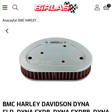
0
BMC HARLEY DAVIDSON DYNA FLD, DYNA FXDB, DYNA FXDBB, DYNA FXDC, DYNA FXDF, DYNA FXDWG KUTU İÇİ PERFORMANS HAVA FİLTRESİ FM01123
Anasayfa
BMC HARLEY DAVIDSON DYNA