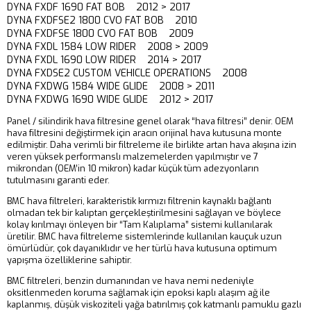
DYNA FXDF 1690 FAT BOB 2012 > 2017
DYNA FXDFSE2 1800 CVO FAT BOB 2010
DYNA FXDFSE 1800 CVO FAT BOB 2009
DYNA FXDL 1584 LOW RIDER 2008 > 2009
DYNA FXDL 1690 LOW RIDER 2014 > 2017
DYNA FXDSE2 CUSTOM VEHICLE OPERATIONS 2008
DYNA FXDWG 1584 WIDE GLIDE 2008 > 2011
DYNA FXDWG 1690 WIDE GLIDE 2012 > 2017
Panel / silindirik hava filtresine genel olarak “hava filtresi” denir. OEM
hava filtresini değiştirmek için aracın orijinal hava kutusuna monte
edilmiştir. Daha verimli bir filtreleme ile birlikte artan hava akışına izin
veren yüksek performanslı malzemelerden yapılmıştır ve 7
mikrondan (OEM’in 10 mikron) kadar küçük tüm adezyonların
tutulmasını garanti eder.
BMC hava filtreleri, karakteristik kırmızı filtrenin kaynaklı bağlantı
olmadan tek bir kalıptan gerçekleştirilmesini sağlayan ve böylece
kolay kırılmayı önleyen bir “Tam Kalıplama” sistemi kullanılarak
üretilir. BMC hava filtreleme sistemlerinde kullanılan kauçuk uzun
ömürlüdür, çok dayanıklıdır ve her türlü hava kutusuna optimum
yapışma özelliklerine sahiptir.
BMC filtreleri, benzin dumanından ve hava nemi nedeniyle
oksitlenmeden koruma sağlamak için epoksi kaplı alaşım ağ ile
kaplanmış, düşük viskoziteli yağa batırılmış çok katmanlı pamuklu gazlı