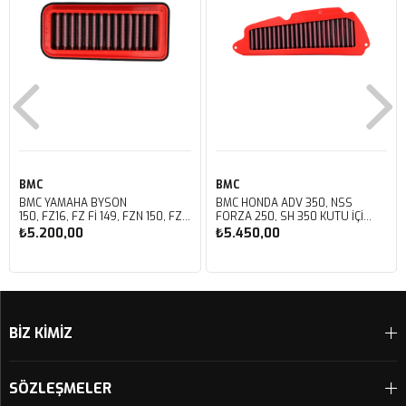
BMC
BMC
BMC YAMAHA BYSON
BMC HONDA ADV 350, NSS
150, FZ16, FZ FI 149, FZN 150, FZS
FORZA 250, SH 350 KUTU İÇİ
FI V3 KUTU İÇİ PERFORMANS
PERFORMANS HAVA FİLTRESİ
₺5.200,00
₺5.450,00
HAVA FİLTRESİ FM01147
FM01142
Sepete Ekle
Sepete Ekle
BİZ KİMİZ
SÖZLEŞMELER