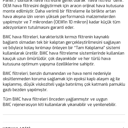
Panel / silindirik hava filtresine genel olarak “hava filtresi” denir.
OEM hava filtresini değiştirmek için aracın orijinal hava kutusuna
monte edilmiştir. Daha verimli bir filtreleme ile birlikte artan
hava akışına izin veren yüksek performanslı malzemelerden
yapılmıştır ve 7 mikrondan (OEM’in 10 mikron) kadar küçük tüm
adezyonların tutulmasını garanti eder.
BMC hava filtreleri, karakteristik kırmızı filtrenin kaynaklı
bağlantı olmadan tek bir kalıptan gerçekleştirilmesini sağlayan
ve böylece kolay kırılmayı önleyen bir “Tam Kalıplama” sistemi
kullanılarak üretilir. BMC hava filtreleme sistemlerinde kullanılan
kauçuk uzun ömürlüdür, çok dayanıklıdır ve her türlü hava
kutusuna optimum yapışma özelliklerine sahiptir.
BMC filtreleri, benzin dumanından ve hava nemi nedeniyle
oksitlenmeden koruma sağlamak için epoksi kaplı alaşım ağ ile
kaplanmış, düşük viskoziteli yağa batırılmış çok katmanlı pamuklu
gazlı bezden yapılmıştır.
Tüm BMC hava filtreleri önceden yağlanmıştır ve uygun
BMC rejenerasyon kiti kullanılarak yıkanabilir ve yenilenebilir.