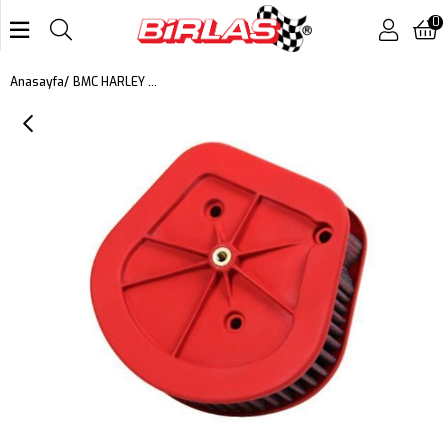
0
BMC HARLEY DAVIDSON SOFTAIL FLDE 1750 KUTU İÇİ PERFORMANS HAVA FİLTRESİ FM01083
Anasayfa