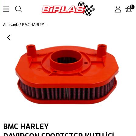
0
BMC HARLEY DAVIDSON SPORTSTER KUTU İÇİ PERFORMANS HAVA FİLTRESİ FM01066
Anasayfa
BMC HARLEY