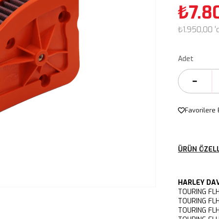
₺7.8
₺1.950,00
'
Adet
Favorilere 
ÜRÜN ÖZELL
HARLEY DA
TOURING FLH
TOURING FLH
TOURING FLH