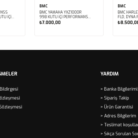
BMC
BMC
 NSS
BMC YAMAHA YXZ1000R
BMC HARLE
TU İÇİ
998 KUTU İÇİ PERFORMANS
FLD, DYNA 
LTRESİ
HAVA FİLTRESİ FM01128
FXDBB, DYN
₺7.000,00
₺8.500,0
FXDF, DYNA
PERFORMAN
FM01123
Sepete Ekle
Sep
ŞMELER
YARDIM
 Bildirgesi
> Banka Bilgilerimi
Sözleşmesi
> Sipariş Takip
 Sözleşmesi
> Ürün Garantisi
> Adres Bilgilerim
> Teslimat koşulla
> Sıkça Sorulan So