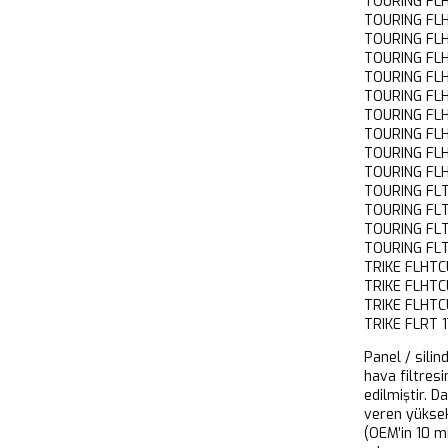
TOURING FL
TOURING FLH
TOURING FLH
TOURING FLH
TOURING FL
TOURING FLH
TOURING FLH
TOURING FLH
TOURING FLH
TOURING FLH
TOURING FLT
TOURING FLT
TOURING FLT
TOURING FLT
TRIKE FLHTC
TRIKE FLHTC
TRIKE FLHTC
TRIKE FLRT
Panel / silin
hava filtresi
edilmiştir. D
veren yükse
(OEM’in 10 m