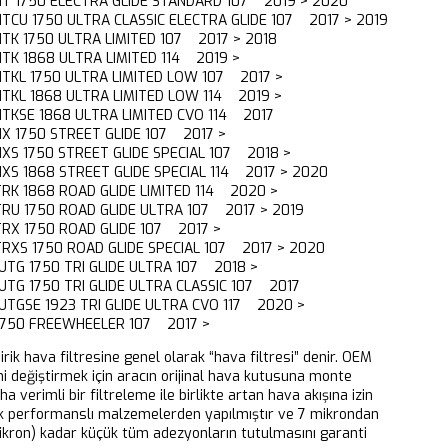
HT 1750 ELECTRA GLIDE STANDARD 107 2019 > 2020
TCU 1750 ULTRA CLASSIC ELECTRA GLIDE 107 2017 > 2019
TK 1750 ULTRA LIMITED 107 2017 > 2018
TK 1868 ULTRA LIMITED 114 2019 >
HTKL 1750 ULTRA LIMITED LOW 107 2017 >
TKL 1868 ULTRA LIMITED LOW 114 2019 >
TKSE 1868 ULTRA LIMITED CVO 114 2017
X 1750 STREET GLIDE 107 2017 >
XS 1750 STREET GLIDE SPECIAL 107 2018 >
XS 1868 STREET GLIDE SPECIAL 114 2017 > 2020
RK 1868 ROAD GLIDE LIMITED 114 2020 >
RU 1750 ROAD GLIDE ULTRA 107 2017 > 2019
RX 1750 ROAD GLIDE 107 2017 >
RXS 1750 ROAD GLIDE SPECIAL 107 2017 > 2020
UTG 1750 TRI GLIDE ULTRA 107 2018 >
UTG 1750 TRI GLIDE ULTRA CLASSIC 107 2017
UTGSE 1923 TRI GLIDE ULTRA CVO 117 2020 >
 1750 FREEWHEELER 107 2017 >
dirik hava filtresine genel olarak “hava filtresi” denir. OEM
ni değiştirmek için aracın orijinal hava kutusuna monte
aha verimli bir filtreleme ile birlikte artan hava akışına izin
k performanslı malzemelerden yapılmıştır ve 7 mikrondan
ikron) kadar küçük tüm adezyonların tutulmasını garanti