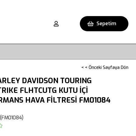
Sepetim
< < Önceki Sayfaya Dön
ARLEY DAVIDSON TOURING
TRIKE FLHTCUTG KUTU İÇİ
MANS HAVA FİLTRESİ FM01084
(FM01084)