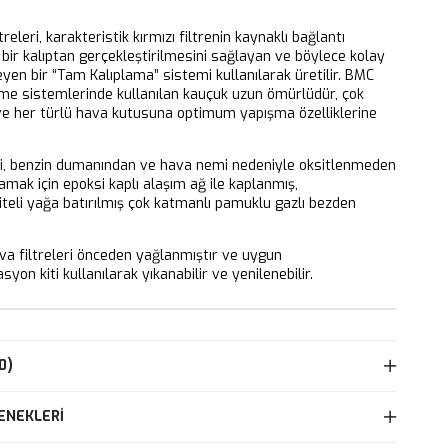
releri, karakteristik kırmızı filtrenin kaynaklı bağlantı
bir kalıptan gerçekleştirilmesini sağlayan ve böylece kolay
eyen bir “Tam Kalıplama” sistemi kullanılarak üretilir. BMC
eme sistemlerinde kullanılan kauçuk uzun ömürlüdür, çok
 ve her türlü hava kutusuna optimum yapışma özelliklerine
ri, benzin dumanından ve hava nemi nedeniyle oksitlenmeden
mak için epoksi kaplı alaşım ağ ile kaplanmış,
iteli yağa batırılmış çok katmanlı pamuklu gazlı bezden
 filtreleri önceden yağlanmıştır ve uygun
yon kiti kullanılarak yıkanabilir ve yenilenebilir.
0)
ENEKLERI