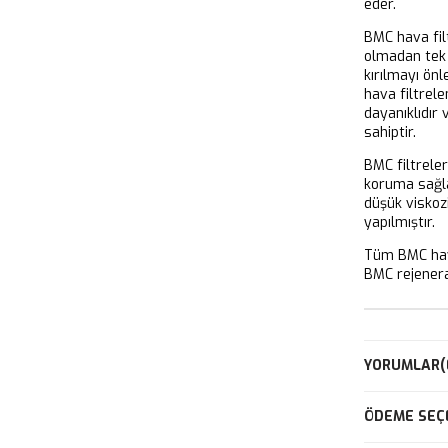
eder.
BMC hava filt
olmadan tek 
kırılmayı önl
hava filtrel
dayanıklıdır
sahiptir.
BMC filtrele
koruma sağla
düşük viskoz
yapılmıştır.
Tüm BMC hava
BMC rejeneras
YORUMLAR
(
ÖDEME SEÇ