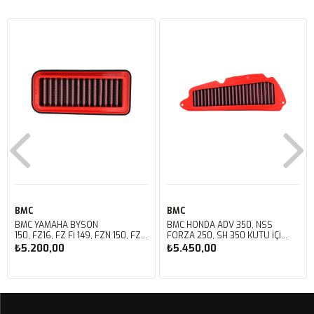
BMC
BMC
BMC YAMAHA BYSON
BMC HONDA ADV 350, NSS
150, FZ16, FZ FI 149, FZN 150, FZS
FORZA 250, SH 350 KUTU İÇİ
FI V3 KUTU İÇİ PERFORMANS
PERFORMANS HAVA FİLTRESİ
₺5.200,00
₺5.450,00
HAVA FİLTRESİ FM01147
FM01142
Sepete Ekle
Sepete Ekle