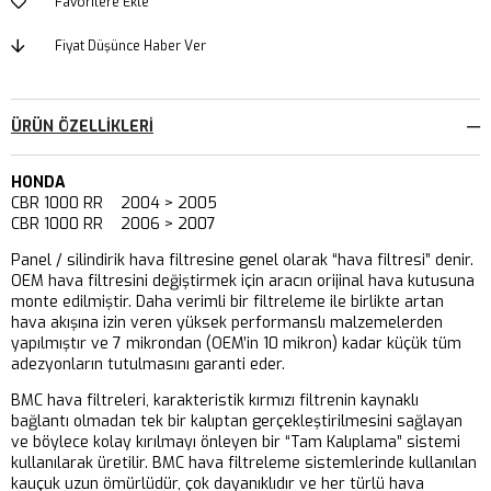
Favorilere Ekle
Fiyat Düşünce Haber Ver
ÜRÜN ÖZELLIKLERI
HONDA
CBR 1000 RR 2004 > 2005
CBR 1000 RR 2006 > 2007
Panel / silindirik hava filtresine genel olarak “hava filtresi” denir.
OEM hava filtresini değiştirmek için aracın orijinal hava kutusuna
monte edilmiştir. Daha verimli bir filtreleme ile birlikte artan
hava akışına izin veren yüksek performanslı malzemelerden
yapılmıştır ve 7 mikrondan (OEM’in 10 mikron) kadar küçük tüm
adezyonların tutulmasını garanti eder.
BMC hava filtreleri, karakteristik kırmızı filtrenin kaynaklı
bağlantı olmadan tek bir kalıptan gerçekleştirilmesini sağlayan
ve böylece kolay kırılmayı önleyen bir “Tam Kalıplama” sistemi
kullanılarak üretilir. BMC hava filtreleme sistemlerinde kullanılan
kauçuk uzun ömürlüdür, çok dayanıklıdır ve her türlü hava