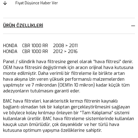
Fiyat Düşünce Haber Ver
ÜRÜN ÖZELLIKLERI
HONDA CBR 1000 RR 2008 > 2011
HONDA CBR 1000 RR 2012 > 2016
Panel / silindirik hava filtresine genel olarak “hava filtresi” denir.
OEM hava filtresini değiştirmek için aracın orijinal hava kutusuna
monte edilmiştir. Daha verimli bir filtreleme ile birlikte artan
hava akışına izin veren yüksek performanslı malzemelerden
yapılmıştır ve 7 mikrondan (OEM’in 10 mikron) kadar küçük tüm
adezyonların tutulmasını garanti eder.
BMC hava filtreleri, karakteristik kırmızı filtrenin kaynaklı
bağlantı olmadan tek bir kalıptan gerçekleştirilmesini sağlayan
ve böylece kolay kırılmayı önleyen bir “Tam Kalıplama” sistemi
kullanılarak üretilir. BMC hava filtreleme sistemlerinde kullanılan
kauçuk uzun ömürlüdür, çok dayanıklıdır ve her türlü hava
kutusuna optimum yapışma özelliklerine sahiptir.