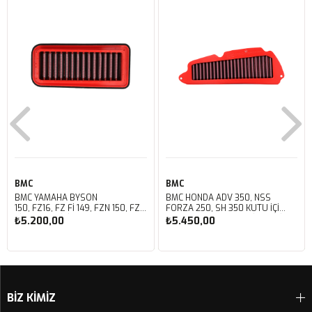
BMC
BMC
BMC YAMAHA BYSON
BMC HONDA ADV 350, NSS
150, FZ16, FZ FI 149, FZN 150, FZS
FORZA 250, SH 350 KUTU İÇİ
FI V3 KUTU İÇİ PERFORMANS
PERFORMANS HAVA FİLTRESİ
₺5.200,00
₺5.450,00
HAVA FİLTRESİ FM01147
FM01142
Sepete Ekle
Sepete Ekle
BİZ KİMİZ