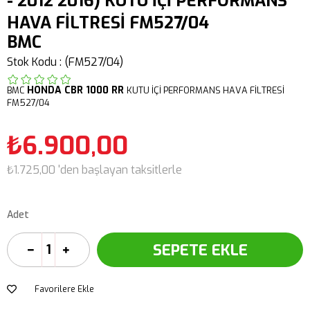
- 2012 2016) KUTU İÇİ PERFORMANS
HAVA FİLTRESİ FM527/04
BMC
Stok Kodu
(FM527/04)
HONDA
CBR 1000 RR
BMC
KUTU İÇİ PERFORMANS HAVA FİLTRESİ
FM527/04
₺6.900,00
₺1.725,00
'den başlayan taksitlerle
Adet
Favorilere Ekle