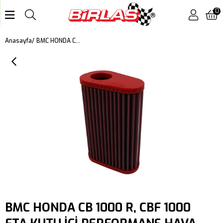
0
BMC HONDA CB 1000 R, CBF 1000 FTA KUTU İÇİ PERFORMANS HAVA FİLTRESİ FM542/08
Anasayfa
BMC HONDA CB 1000 R, CBF 1000