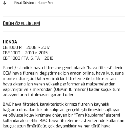
Fiyat Düşünce Haber Ver
ÜRÜN ÖZELLIKLERI
HONDA
CB 1000 R 2008 > 2017
CBF 1000 2010 > 2015
CBF 1000 FTA, S, TA 2010
Panel / silindirik hava filtresine genel olarak “hava filtresi” denir.
OEM hava filtresini değiştirmek için aracın orijinal hava kutusuna
monte edilmiştir. Daha verimli bir filtreleme ile birlikte artan
hava akışına izin veren yüksek performanslı malzemelerden
yapılmıştır ve 7 mikrondan (OEM’in 10 mikron) kadar küçük tüm
adezyonların tutulmasını garanti eder.
BMC hava filtreleri, karakteristik kırmızı filtrenin kaynaklı
bağlantı olmadan tek bir kalıptan gerçekleştirilmesini sağlayan
ve böylece kolay kırılmayı önleyen bir “Tam Kalıplama” sistemi
kullanılarak üretilir. BMC hava filtreleme sistemlerinde kullanılan
kauçuk uzun ömürlüdür, çok dayanıklıdır ve her türlü hava