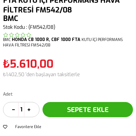
FTA KUTU İÇİ PERFORMANS HAVA
FİLTRESİ FM542/08
BMC
Stok Kodu
(FM542/08)
HONDA
CB 1000 R,
CBF 1000 FTA
BMC
KUTU İÇİ PERFORMANS
HAVA FİLTRESİ FM542/08
₺5.610,00
₺1.402,50
'den başlayan taksitlerle
Adet
Favorilere Ekle