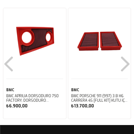
BMC
BMC
BMC APRILIA DORSODURO 750
BMC PORSCHE 911 (997) 3.8 H6
FACTORY, DORSODURO
CARRERA 4S [FULL KIT] KUTU İÇİ
900, SHIVER 750 GT, SHIVER
PERFORMANS HAVA FİLTRESİ
₺6.900,00
₺13.700,00
750 KUTU İÇİ PERFORMANS
FB468/20
HAVA FİLTRESİ FM617/20
Sepete Ekle
Sepete Ekle