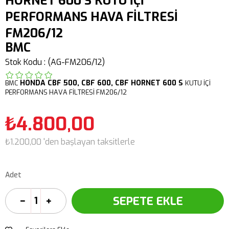
HORNET 600 S KUTU İÇİ
PERFORMANS HAVA FİLTRESİ
FM206/12
BMC
Stok Kodu
(AG-FM206/12)
HONDA
CBF 500,
CBF 600,
CBF HORNET 600 S
BMC
KUTU İÇİ
PERFORMANS HAVA FİLTRESİ FM206/12
₺4.800,00
₺1.200,00
'den başlayan taksitlerle
Adet