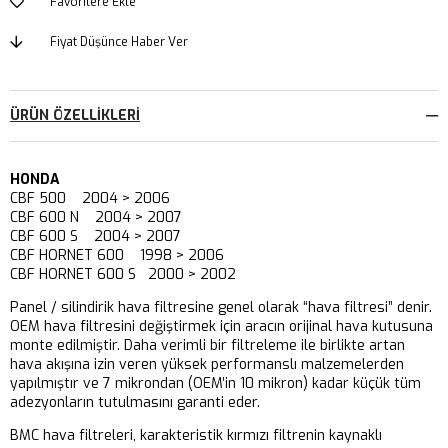
Favorilere Ekle
Fiyat Düşünce Haber Ver
ÜRÜN ÖZELLIKLERI
HONDA
CBF 500 2004 > 2006
CBF 600 N 2004 > 2007
CBF 600 S 2004 > 2007
CBF HORNET 600 1998 > 2006
CBF HORNET 600 S 2000 > 2002
Panel / silindirik hava filtresine genel olarak “hava filtresi” denir.
OEM hava filtresini değiştirmek için aracın orijinal hava kutusuna
monte edilmiştir. Daha verimli bir filtreleme ile birlikte artan
hava akışına izin veren yüksek performanslı malzemelerden
yapılmıştır ve 7 mikrondan (OEM’in 10 mikron) kadar küçük tüm
adezyonların tutulmasını garanti eder.
BMC hava filtreleri, karakteristik kırmızı filtrenin kaynaklı