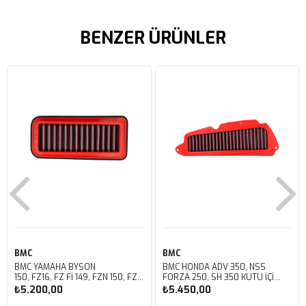
BENZER ÜRÜNLER
BMC
BMC
BMC YAMAHA BYSON
BMC HONDA ADV 350, NSS
150, FZ16, FZ FI 149, FZN 150, FZS
FORZA 250, SH 350 KUTU İÇİ
FI V3 KUTU İÇİ PERFORMANS
PERFORMANS HAVA FİLTRESİ
₺5.200,00
₺5.450,00
HAVA FİLTRESİ FM01147
FM01142