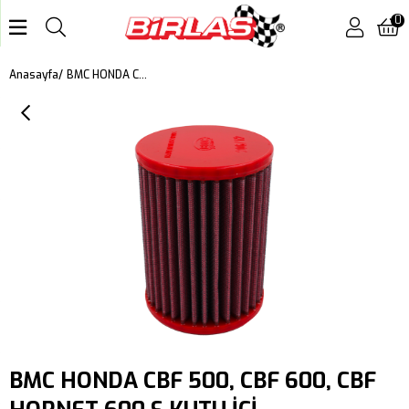
0
BMC HONDA CBF 500, CBF 600, CBF HORNET 600 S KUTU İÇİ PERFORMANS HAVA FİLTRESİ FM206/12
Anasayfa
BMC HONDA CBF 500, CBF 600, CBF