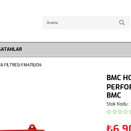
SATANLAR
A FİLTRESİ FM478/04
BMC HO
PERFO
BMC
Stok Kodu
₺6.9