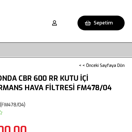
Sepetim
< < Önceki Sayfaya Dön
NDA CBR 600 RR KUTU İÇİ
RMANS HAVA FİLTRESİ FM478/04
(FM478/04)
00,00