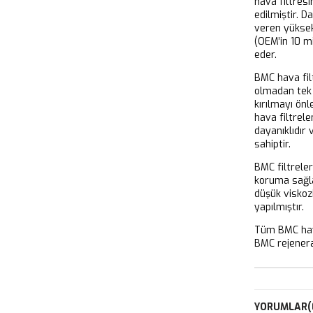
hava filtresi
edilmiştir. D
veren yükse
(OEM’in 10 m
eder.
BMC hava filt
olmadan tek 
kırılmayı önl
hava filtrel
dayanıklıdır
sahiptir.
BMC filtrele
koruma sağla
düşük viskoz
yapılmıştır.
Tüm BMC hava
BMC rejeneras
YORUMLAR
(