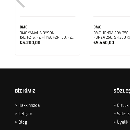
BMC
BMC
BMC YAMAHA BYSON
BMC HONDA ADV 350,
150, FZ16, FZ FI 149, FZN 150, FZS
FORZA 250, SH 350 KU
FI V3 KUTU İÇİ PERFORMANS
PERFORMANS HAVA Fİ
₺5.200,00
₺5.450,00
HAVA FİLTRESİ FM01147
FM01142
Sepete Ekle
Sepete Ekle
BİZ KİMİZ
SÖZLE
> Hakkımızda
> Gizlilik
> İletişim
> Satış 
> Blog
> Üyelik