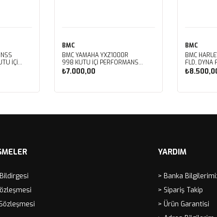
BMC
BMC
 NSS
BMC YAMAHA YXZ1000R
BMC HARLE
TU İÇİ
998 KUTU İÇİ PERFORMANS
FLD, DYNA 
LTRESİ
HAVA FİLTRESİ FM01128
FXDBB, DYN
₺7.000,00
₺8.500,0
FXDF, DYNA
PERFORMAN
FM01123
Sepete Ekle
Sep
ŞMELER
YARDIM
 Bildirgesi
> Banka Bilgilerimi
Sözleşmesi
> Sipariş Takip
 Sözleşmesi
> Ürün Garantisi