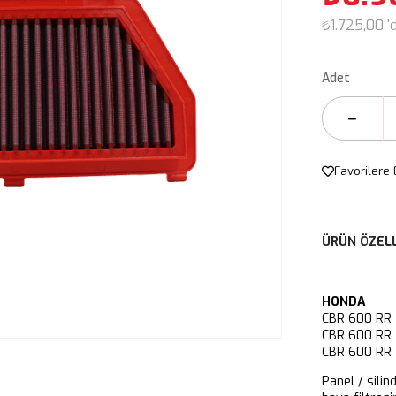
₺1.725,00
'
Adet
Favorilere 
ÜRÜN ÖZELL
HONDA
CBR 600 RR
CBR 600 RR
CBR 600 RR
Panel / silin