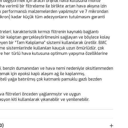
ni değiştirmek için aracın orijinal hava kutusuna monte
aha verimli bir filtreleme ile birlikte artan hava akışına izin
k performanslı malzemelerden yapılmıştır ve 7 mikrondan
ikron) kadar küçük tüm adezyonların tutulmasını garanti
releri, karakteristik kırmızı filtrenin kaynaklı bağlantı
bir kalıptan gerçekleştirilmesini sağlayan ve böylece kolay
eyen bir “Tam Kalıplama” sistemi kullanılarak üretilir. BMC
eme sistemlerinde kullanılan kauçuk uzun ömürlüdür, çok
 ve her türlü hava kutusuna optimum yapışma özelliklerine
ri, benzin dumanından ve hava nemi nedeniyle oksitlenmeden
mak için epoksi kaplı alaşım ağ ile kaplanmış,
iteli yağa batırılmış çok katmanlı pamuklu gazlı bezden
 filtreleri önceden yağlanmıştır ve uygun
yon kiti kullanılarak yıkanabilir ve yenilenebilir.
0)